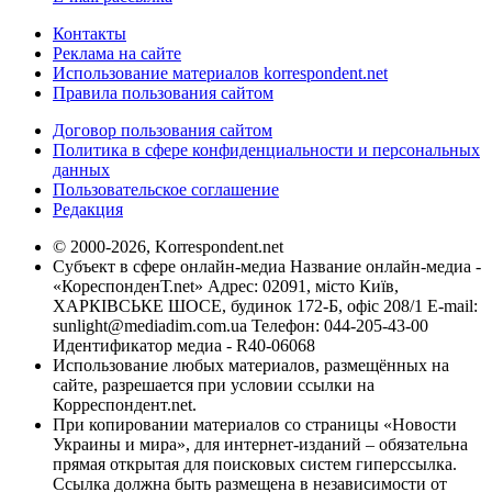
Контакты
Реклама на сайте
Использование материалов korrespondent.net
Правила пользования сайтом
Договор пользования сайтом
Политика в сфере конфиденциальности и персональных
данных
Пользовательское соглашение
Редакция
© 2000-2026, Korrespondent.net
Субъект в сфере онлайн-медиа Название онлайн-медиа -
«КореспонденТ.net» Адрес: 02091, місто Київ,
ХАРКІВСЬКЕ ШОСЕ, будинок 172-Б, офіс 208/1 E-mail:
sunlight@mediadim.com.ua
Телефон: 044-205-43-00
Идентификатор медиа - R40-06068
Использование любых материалов, размещённых на
сайте, разрешается при условии ссылки на
Корреспондент.net.
При копировании материалов со страницы «Новости
Украины и мира», для интернет-изданий – обязательна
прямая открытая для поисковых систем гиперссылка.
Ссылка должна быть размещена в независимости от