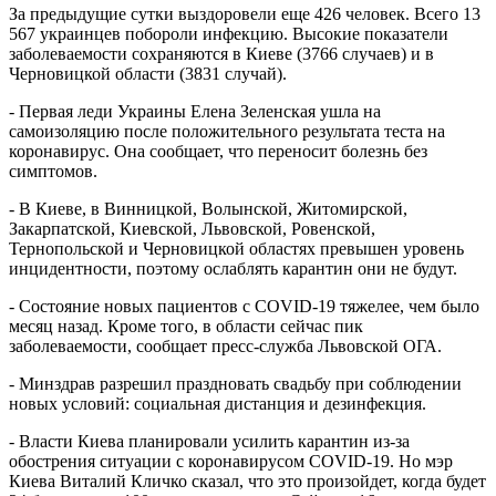
За предыдущие сутки выздоровели еще 426 человек. Всего 13
567 украинцев побороли инфекцию. Высокие показатели
заболеваемости сохраняются в Киеве (3766 случаев) и в
Черновицкой области (3831 случай).
- Первая леди Украины Елена Зеленская ушла на
самоизоляцию после положительного результата теста на
коронавирус. Она сообщает, что переносит болезнь без
симптомов.
- В Киеве, в Винницкой, Волынской, Житомирской,
Закарпатской, Киевской, Львовской, Ровенской,
Тернопольской и Черновицкой областях превышен уровень
инцидентности, поэтому ослаблять карантин они не будут.
- Состояние новых пациентов с COVID-19 тяжелее, чем было
месяц назад. Кроме того, в области сейчас пик
заболеваемости, сообщает пресс-служба Львовской ОГА.
- Минздрав разрешил праздновать свадьбу при соблюдении
новых условий: социальная дистанция и дезинфекция.
- Власти Киева планировали усилить карантин из-за
обострения ситуации с коронавирусом COVID-19. Но мэр
Киева Виталий Кличко сказал, что это произойдет, когда будет