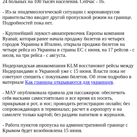
24 больных на 100 тысяч населения. Сейчас - 16.
- Из-за эпидемиологической ситуации с коронавирусом
правительство вводит другой пропускной режим на границе.
Подробностей пока нет.
- Крупнейший лоукост-авиаперевозчик Европы компания
Ryanair, которая ранее начала продажу билетов из четырех
городов Украины в Италию, открыла продажи билетов на
четыре рейса из Украины в страны ЕС с июня, на 17 рейсов - с
июля, на три рейса - с августа.
Нидерландская авиакомпания KLM восстановит рейсы между
Нидерландами и Украиной уже с 15 июня. Власти пока не
советуют спешить с покупками билетов. Об этом подробно в
материале
Как границы открываются для украинцев
.
- МАУ опубликовала правила для пассажиров: обеспечить
себя масками самостоятельно и все время их носить,
прикрывая и рот, и нос; проводить регистрацию онлайн; без
сопровождающих в терминалах; расчет в аэропорту и на
самолете только картой; без раздачи напитков и журналов.
- Работа пунктов пропуска на административной границе с
Крымом будет возобновлена 15 июня.