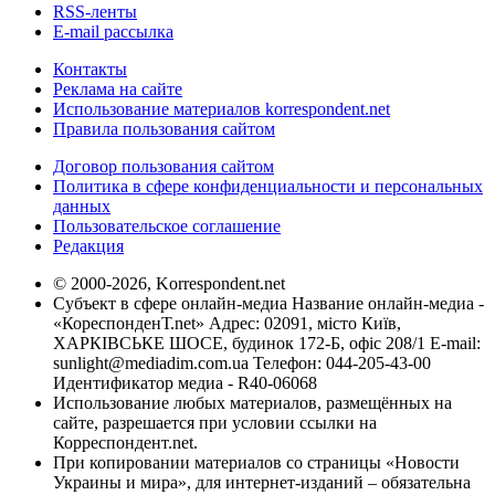
RSS-ленты
E-mail рассылка
Контакты
Реклама на сайте
Использование материалов korrespondent.net
Правила пользования сайтом
Договор пользования сайтом
Политика в сфере конфиденциальности и персональных
данных
Пользовательское соглашение
Редакция
© 2000-2026, Korrespondent.net
Субъект в сфере онлайн-медиа Название онлайн-медиа -
«КореспонденТ.net» Адрес: 02091, місто Київ,
ХАРКІВСЬКЕ ШОСЕ, будинок 172-Б, офіс 208/1 E-mail:
sunlight@mediadim.com.ua
Телефон: 044-205-43-00
Идентификатор медиа - R40-06068
Использование любых материалов, размещённых на
сайте, разрешается при условии ссылки на
Корреспондент.net.
При копировании материалов со страницы «Новости
Украины и мира», для интернет-изданий – обязательна