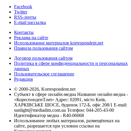
Facebook
Twitter
RSS-ленты
E-mail рассылка
Контакты
Реклама на сайте
Использование материалов korrespondent.net
Правила пользования сайтом
Договор пользования сайтом
Политика в сфере конфиденциальности и персональных
данных
Пользовательское соглашение
Редакция
© 2000-2026, Korrespondent.net
Субъект в сфере онлайн-медиа Название онлайн-медиа -
«КореспонденТ.net» Адрес: 02091, місто Київ,
ХАРКІВСЬКЕ ШОСЕ, будинок 172-Б, офіс 208/1 E-mail:
sunlight@mediadim.com.ua
Телефон: 044-205-43-00
Идентификатор медиа - R40-06068
Использование любых материалов, размещённых на
сайте, разрешается при условии ссылки на