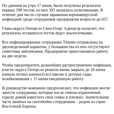
По данным на утро 17 июня, были получены результаты
первых 590 тестов, из них 395 оказались позитивными. В
течение дня число случаев заражения коронавирусной
инфекцией среди сотрудников предприятия возросло до 657.
Глава округа Гютерсло Свен-Георг Аденауэр полагает, что
результаты оставшихся тестов будут аналогичными.
Все инфицированные сотрудники Tönnies отправлены на
двухнедельный карантин, у большинства из них отсутствуют
симптомы заболевания. Предприятие приостановило работу
на две недели.
Чтобы предотвратить дальнейшее распространение инфекции,
власти округа Гютерсло решили вновь закрыть до 26 июня
(начала летних каникул) все школы и детские сады,
возобновившие с 15 июня ежедневную работу.
В руководстве компании предполагают, что инфекцию могли
занести сотрудники, которые после снятия ограничений
ездили домой навестить свои семьи и близких. Значительная
часть занятых на скотобойне сотрудников – родом из стран
Восточной Европы.