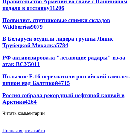
Правительство Армении во главе с Пашиняном
подало в отставку
11206
Появились спутниковые снимки складов
Wildberries
9079
В Беларуси осудили лидера группы Ляпис
Трубецкой Михалка
5784
РФ активизировала "летающие радары" из-за
атак ВСУ
5011
Польские F-16 перехватили российский самолет-
шпион над Балтикой
4715
Россия собрала рекордный нефтяной конвой в
Арктике
4264
Читать комментарии
Полная версия сайта