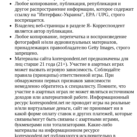
Любое копирование, публикация, републикация и
другое распространение информации, которое содержит
ссылку на "Интерфакс-Украина", EPA / UPG, строго
воспрещается.
Владелец веб-страницы в разделе Я- Корреспондент
является автор публикации.
Любое копирование, перепечатка и воспроизведение
фотографий и/или аудиовизуальных материалов,
принадлежащих правообладателю Getty Images, строго
запрещено.
Материалы сайта korrespondent.net предназначены для
лиц старше 21 года (21+). Участие в азартных играх
может вызвать игровую зависимость. Соблюдайте
правила (принципы) ответственной игры. При
обнаружении первых признаков зависимости
немедленно обратитесь к специалисту. Помните, что
участие в азартных играх не может являться источником
доходов или альтернативой работе. Информационный
ресурс korrespondent.net не проводит игры на реальные
и/или виртуальные деньги, сайт не принимает ни в
какой форме оплату ставок и других платежей, которые
связаны/могут быть связаны с азартными играми,
букмекерами или тотализаторами. Какие-либо
материалы на информационном ресурсе
korrespondent.net публикуются исключительно в