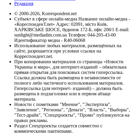
Редакция
© 2000-2026, Korrespondent.net
Субъект в сфере онлайн-медиа Название онлайн-медиа -
«КореспонденТ.net» Адрес: 02091, місто Київ,
ХАРКІВСЬКЕ ШОСЕ, будинок 172-Б, офіс 208/1 E-mail:
sunlight@mediadim.com.ua
Телефон: 044-205-43-00
Идентификатор медиа - R40-06068
Использование любых материалов, размещённых на
сайте, разрешается при условии ссылки на
Корреспондент.net.
При копировании материалов со страницы «Новости
Украины и мира», для интернет-изданий – обязательна
прямая открытая для поисковых систем гиперссылка.
Ссылка должна быть размещена в независимости от
полного либо частичного использования материалов.
Гиперссылка (для интернет- изданий) – должна быть
размещена в подзаголовке или в первом абзаце
материала.
Новости с пометками "Мнение", "Экспертиза",
"Заявление", "Регионы", "Деньги", "Власть", "Выборы",
"Тест-драйв", "Спецпроекты", "Промо" публикуются на
правах рекламы.
Раздел Спецпроекты создается совместно с
коммерческими партнерами.