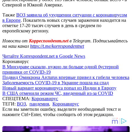
Северной и Южной Америке.
Также
ВОЗ заявила об ухудшении ситуации с коронавирусом
в Европе
. Показатель новых случаев заражения находится на
отметке 17-20 тысяч случаев в день в среднем по
европейскому региону.
Новости от
Корреспондент.net
в Telegram. Подписывайтесь
на наш канал
https://t.me/korrespondentnet
Читайте Korrespondent.net в Google News
Коронавирус
В Минздраве сказали, нужно ли больше одной бустерной
прививки от COVID-19
Подвид Омикрона Arcturus впервые привел к гибели человека
Заболеваемость COVID-19 в Украине пошла на спад
Новый вариант коронавируса попал из Индии в Европу
В США отменили режим ЧС, введенный из-за COVID
СПЕЦТЕМА:
Коронавирус
ТЕГИ:
ВОЗ
,
пандемия
,
Коронавирус
Если вы заметили ошибку, выделите необходимый текст и
нажмите Ctrl+Enter, чтобы сообщить об этом редакции.