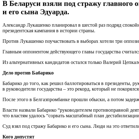
В Беларуси взяли под стражу главного
и его сына Эдуарда.
Александр Лукашенко планировал в шестой раз подряд спокойно 
президентская кампания в истории страны.
Против Лукашенко поучаствовать в выборах хотели три оппози
Главным оппонентом действующего главы государства считался
Из альтернативных кандидатов остался только Валерий Цепкало
Дело против Бабарико
Бабарико до того, как решил баллотироваться в президенты, р
в руководители государства – это рекорд, который не покорялс
После этого в Белгазпромбанке прошли обыски, а потом задерж
Власти назвали Бабарико “руководителем противоправной деят
что властям удалось “сорвать масштабный план дестабилизации
Суд взял под стражу Бабарико и его сына. Люди на это ответил
Кого допустят