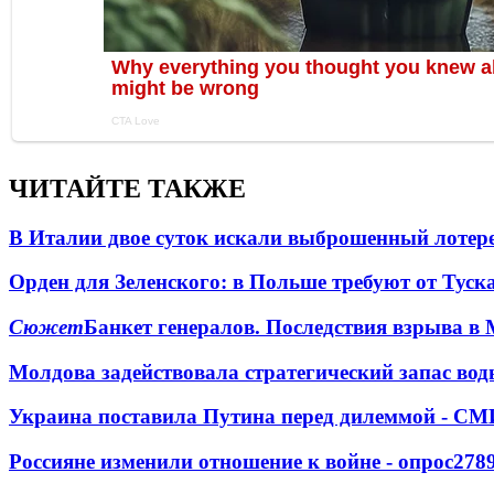
ЧИТАЙТЕ ТАКЖЕ
В Италии двое суток искали выброшенный лоте
Орден для Зеленского: в Польше требуют от Туск
Сюжет
Банкет генералов. Последствия взрыва в 
Молдова задействовала стратегический запас вод
Украина поставила Путина перед дилеммой - СМ
Россияне изменили отношение к войне - опрос
278