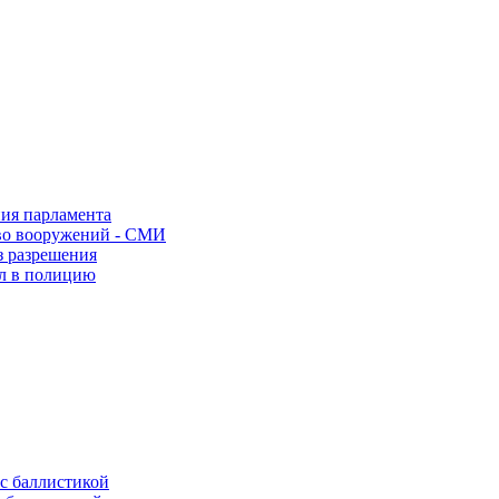
ния парламента
во вооружений - СМИ
з разрешения
ел в полицию