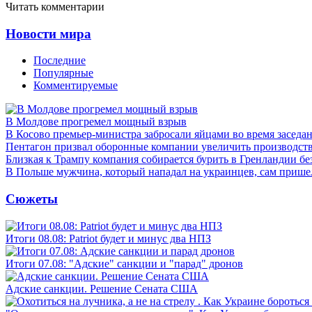
Читать комментарии
Новости мира
Последние
Популярные
Комментируемые
В Молдове прогремел мощный взрыв
В Косово премьер-министра забросали яйцами во время заседа
Пентагон призвал оборонные компании увеличить производст
Близкая к Трампу компания собирается бурить в Гренландии бе
В Польше мужчина, который нападал на украинцев, сам приш
Сюжеты
Итоги 08.08: Patriot будет и минус два НПЗ
Итоги 07.08: "Адские" санкции и "парад" дронов
Адские санкции. Решение Сената США