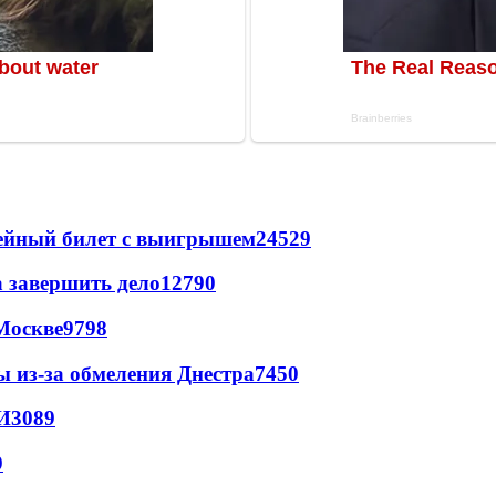
рейный билет с выигрышем
24529
а завершить дело
12790
Москве
9798
ы из-за обмеления Днестра
7450
И
3089
9