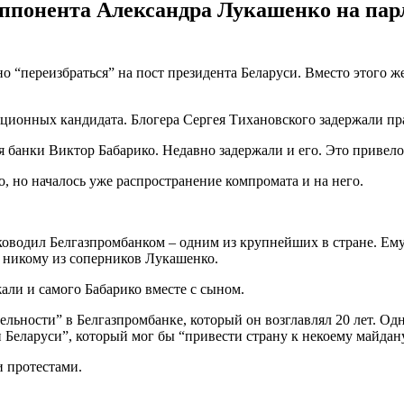
 оппонента Александра Лукашенко на па
“переизбраться” на пост президента Беларуси. Вместо этого же 
ционных кандидата. Блогера Сергея Тихановского задержали пра
 банки Виктор Бабарико. Недавно задержали и его. Это привел
, но началось уже распространение компромата и на него.
уководил Белгазпромбанком – одним из крупнейших в стране. Ему
я никому из соперников Лукашенко.
али и самого Бабарико вместе с сыном.
ельности” в Белгазпромбанке, который он возглавлял 20 лет. О
 Беларуси”, который мог бы “привести страну к некоему майдан
и протестами.