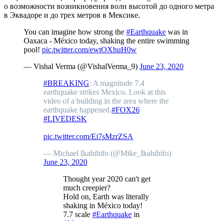
о возможности возникновения волн высотой до одного метра
в Эквадоре и до трех метров в Мексике.
You can imagine how strong the
#Earthquake
was in
Oaxaca - México today, shaking the entire swimming
pool!
pic.twitter.com/ewtOXhuH0w
— Vishal Verma (@VishalVerma_9)
June 23, 2020
#BREAKING
: A magnitude 7.4
earthquake strikes Mexico. Look at this
video of a building in the area where the
earthquake happened.
#FOX26
#LIVEDESK
pic.twitter.com/Ei7sMzrZSA
— Michael Ikahihifo (@Mike_Ikahihifo)
June 23, 2020
Thought year 2020 can't get
much creepier?
Hold on, Earth was literally
shaking in México today!
7.7 scale
#Earthquake
in