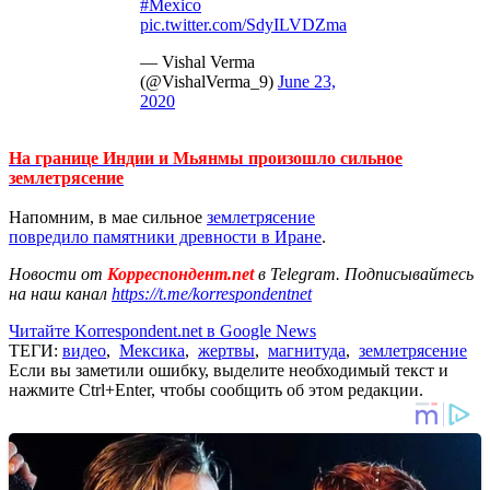
#Mexico
pic.twitter.com/SdyILVDZma
— Vishal Verma
(@VishalVerma_9)
June 23,
2020
На границе Индии и Мьянмы произошло сильное
землетрясение
Напомним, в мае сильное
землетрясение
повредило памятники древности в Иране
.
Новости от
Корреспондент.net
в Telegram. Подписывайтесь
на наш канал
https://t.me/korrespondentnet
Читайте Korrespondent.net в Google News
ТЕГИ:
видео
,
Мексика
,
жертвы
,
магнитуда
,
землетрясение
Если вы заметили ошибку, выделите необходимый текст и
нажмите Ctrl+Enter, чтобы сообщить об этом редакции.