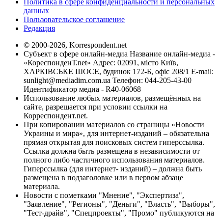
Политика в сфере конфиденциальности и персональных
данных
Пользовательское соглашение
Редакция
© 2000-2026, Korrespondent.net
Субъект в сфере онлайн-медиа Название онлайн-медиа -
«КореспонденТ.net» Адрес: 02091, місто Київ,
ХАРКІВСЬКЕ ШОСЕ, будинок 172-Б, офіс 208/1 E-mail:
sunlight@mediadim.com.ua
Телефон: 044-205-43-00
Идентификатор медиа - R40-06068
Использование любых материалов, размещённых на
сайте, разрешается при условии ссылки на
Корреспондент.net.
При копировании материалов со страницы «Новости
Украины и мира», для интернет-изданий – обязательна
прямая открытая для поисковых систем гиперссылка.
Ссылка должна быть размещена в независимости от
полного либо частичного использования материалов.
Гиперссылка (для интернет- изданий) – должна быть
размещена в подзаголовке или в первом абзаце
материала.
Новости с пометками "Мнение", "Экспертиза",
"Заявление", "Регионы", "Деньги", "Власть", "Выборы",
"Тест-драйв", "Спецпроекты", "Промо" публикуются на