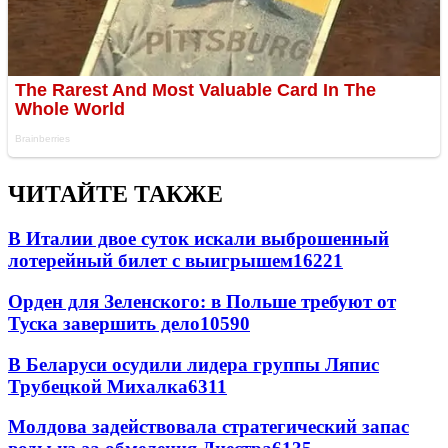
ЧИТАЙТЕ ТАКЖЕ
В Италии двое суток искали выброшенный
лотерейный билет с выигрышем
16221
Орден для Зеленского: в Польше требуют от
Туска завершить дело
10590
В Беларуси осудили лидера группы Ляпис
Трубецкой Михалка
6311
Молдова задействовала стратегический запас