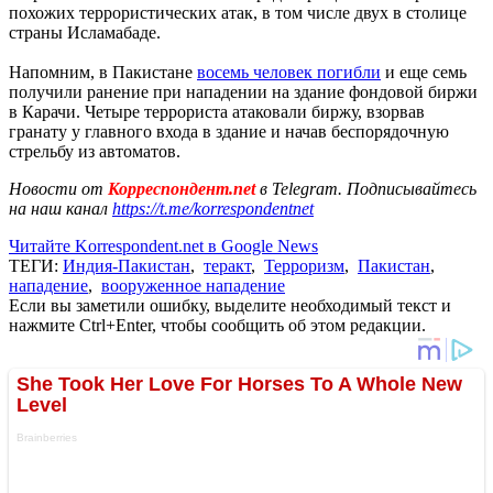
похожих террористических атак, в том числе двух в столице
страны Исламабаде.
Напомним, в Пакистане
восемь человек погибли
и еще семь
получили ранение при нападении на здание фондовой биржи
в Карачи. Четыре террориста атаковали биржу, взорвав
гранату у главного входа в здание и начав беспорядочную
стрельбу из автоматов.
Новости от
Корреспондент.net
в Telegram. Подписывайтесь
на наш канал
https://t.me/korrespondentnet
Читайте Korrespondent.net в Google News
ТЕГИ:
Индия-Пакистан
,
теракт
,
Терроризм
,
Пакистан
,
нападение
,
вооруженное нападение
Если вы заметили ошибку, выделите необходимый текст и
нажмите Ctrl+Enter, чтобы сообщить об этом редакции.