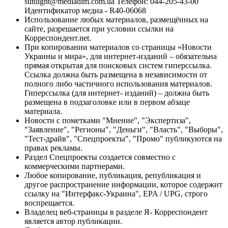
sunlight@mediadim.com.ua
Телефон: 044-205-43-00
Идентификатор медиа - R40-06068
Использование любых материалов, размещённых на
сайте, разрешается при условии ссылки на
Корреспондент.net.
При копировании материалов со страницы «Новости
Украины и мира», для интернет-изданий – обязательна
прямая открытая для поисковых систем гиперссылка.
Ссылка должна быть размещена в независимости от
полного либо частичного использования материалов.
Гиперссылка (для интернет- изданий) – должна быть
размещена в подзаголовке или в первом абзаце
материала.
Новости с пометками "Мнение", "Экспертиза",
"Заявление", "Регионы", "Деньги", "Власть", "Выборы",
"Тест-драйв", "Спецпроекты", "Промо" публикуются на
правах рекламы.
Раздел Спецпроекты создается совместно с
коммерческими партнерами.
Любое копирование, публикация, републикация и
другое распространение информации, которое содержит
ссылку на "Интерфакс-Украина", EPA / UPG, строго
воспрещается.
Владелец веб-страницы в разделе Я- Корреспондент
является автор публикации.