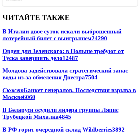
ЧИТАЙТЕ ТАКЖЕ
В Италии двое суток искали выброшенный
лотерейный билет с выигрышем
24290
Орден для Зеленского: в Польше требуют от
Туска завершить дело
12487
Молдова задействовала стратегический запас
воды из-за обмеления Днестра
7504
Сюжет
Банкет генералов. Последствия взрыва в
Москве
6060
В Беларуси осудили лидера группы Ляпис
Трубецкой Михалка
4845
В РФ горит очередной склад Wildberries
3892