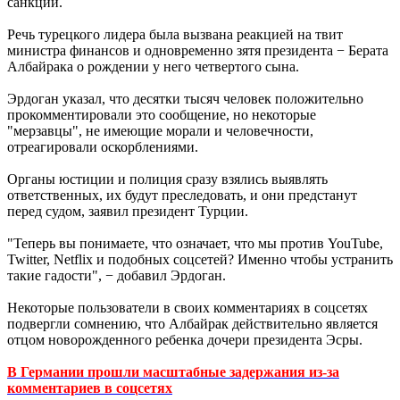
санкции.
Речь турецкого лидера была вызвана реакцией на твит
министра финансов и одновременно зятя президента − Берата
Албайрака о рождении у него четвертого сына.
Эрдоган указал, что десятки тысяч человек положительно
прокомментировали это сообщение, но некоторые
"мерзавцы", не имеющие морали и человечности,
отреагировали оскорблениями.
Органы юстиции и полиция сразу взялись выявлять
ответственных, их будут преследовать, и они предстанут
перед судом, заявил президент Турции.
"Теперь вы понимаете, что означает, что мы против YouTube,
Twitter, Netflix и подобных соцсетей? Именно чтобы устранить
такие гадости", − добавил Эрдоган.
Некоторые пользователи в своих комментариях в соцсетях
подвергли сомнению, что Албайрак действительно является
отцом новорожденного ребенка дочери президента Эсры.
В Германии прошли масштабные задержания из-за
комментариев в соцсетях