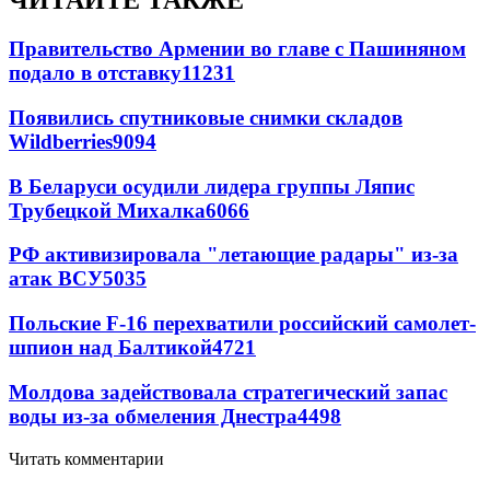
ЧИТАЙТЕ ТАКЖЕ
Правительство Армении во главе с Пашиняном
подало в отставку
11231
Появились спутниковые снимки складов
Wildberries
9094
В Беларуси осудили лидера группы Ляпис
Трубецкой Михалка
6066
РФ активизировала "летающие радары" из-за
атак ВСУ
5035
Польские F-16 перехватили российский самолет-
шпион над Балтикой
4721
Молдова задействовала стратегический запас
воды из-за обмеления Днестра
4498
Читать комментарии