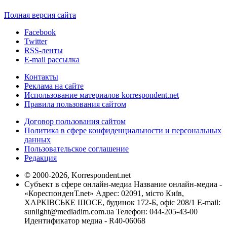
Полная версия сайта
Facebook
Twitter
RSS-ленты
E-mail рассылка
Контакты
Реклама на сайте
Использование материалов korrespondent.net
Правила пользования сайтом
Договор пользования сайтом
Политика в сфере конфиденциальности и персональных
данных
Пользовательское соглашение
Редакция
© 2000-2026, Korrespondent.net
Субъект в сфере онлайн-медиа Название онлайн-медиа -
«КореспонденТ.net» Адрес: 02091, місто Київ,
ХАРКІВСЬКЕ ШОСЕ, будинок 172-Б, офіс 208/1 E-mail:
sunlight@mediadim.com.ua
Телефон: 044-205-43-00
Идентификатор медиа - R40-06068