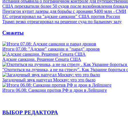
Испания объявила о пограничном контроле для путешественни
США перехватили более 50 судов после возобновления блокад
Пентагон купит лазеры для борьбы с дронами $400 млн - СМИ
ЕС отреагировал на "адские санкции" США против России
Трамп резко отреагировал на решение суда по бальному залу
Сюжеты
Итоги 07.08: "Адские" санкции и "парад" дронов
Адские санкции. Решение Сената США
"Охотиться на лучника, а не на стрелу". Как Украине бороться 
Загадочный звук напугал Москву: что это было
Итоги 06.08: Санкции против РФ и дрон в Лейпциге
ВЫБОР РЕДАКТОРА