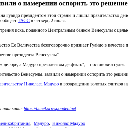
вили о намерении оспорить это решение
на Гуайдо президентом этой страны и лишил правительство дей
 сообщает
ТАСС
в четверг, 2 июля.
мотрения иска, поданного Центральным банком Венесуэлы с цель
ство Ее Величества безоговорочно признает Гуайдо в качестве п
честве президента Венесуэлы".
 де-юре, а Мадуро президентом де-факто", – постановил судья.
авительство Венесуэлы, заявили о намерении оспорить это реше
авительству Николаса Мадуро
в возвращении золотых слитков на
а наш канал
https://t.me/korrespondentnet
Великобритания
,
Мадуро
,
Николас Мадуро