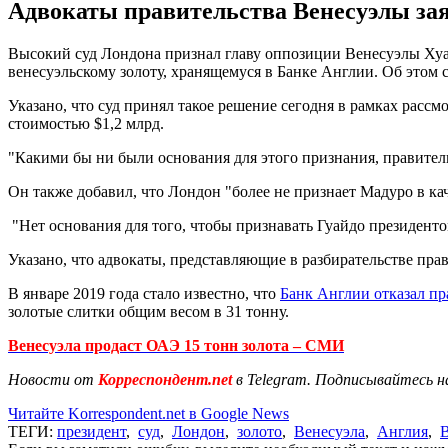
Адвокаты правительства Венесуэлы зая
Высокий суд Лондона признал главу оппозиции Венесуэлы Хуа
венесуэльскому золоту, хранящемуся в Банке Англии. Об этом
Указано, что суд принял такое решение сегодня в рамках расс
стоимостью $1,2 млрд.
"Какими бы ни были основания для этого признания, правитель
Он также добавил, что Лондон "более не признает Мадуро в ка
"Нет основания для того, чтобы признавать Гуайдо президентом
Указано, что адвокаты, представляющие в разбирательстве пр
В январе 2019 года стало известно, что
Банк Англии отказал пр
золотые слитки общим весом в 31 тонну.
Венесуэла продаст ОАЭ 15 тонн золота – СМИ
Новости от
Корреспондент.net
в Telegram. Подписывайтесь н
Читайте Korrespondent.net в Google News
ТЕГИ:
президент
,
суд
,
Лондон
,
золото
,
Венесуэла
,
Англия
,