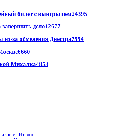
рейный билет с выигрышем
24395
а завершить дело
12677
ы из-за обмеления Днестра
7554
Москве
6660
цкой Михалка
4853