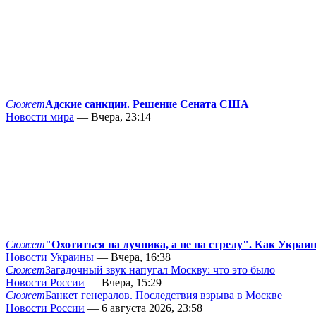
Сюжет
Адские санкции. Решение Сената США
Новости мира
— Вчера, 23:14
Сюжет
"Охотиться на лучника, а не на стрелу". Как Украи
Новости Украины
— Вчера, 16:38
Сюжет
Загадочный звук напугал Москву: что это было
Новости России
— Вчера, 15:29
Сюжет
Банкет генералов. Последствия взрыва в Москве
Новости России
— 6 августа 2026, 23:58