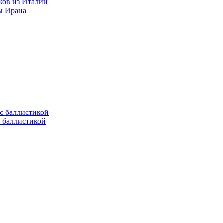
ков из Италии
ы Ирана
с баллистикой