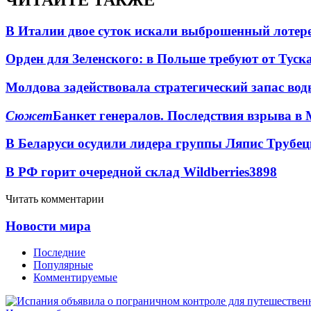
В Италии двое суток искали выброшенный лоте
Орден для Зеленского: в Польше требуют от Туск
Молдова задействовала стратегический запас вод
Сюжет
Банкет генералов. Последствия взрыва в 
В Беларуси осудили лидера группы Ляпис Трубе
В РФ горит очередной склад Wildberries
3898
Читать комментарии
Новости мира
Последние
Популярные
Комментируемые