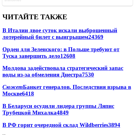
ЧИТАЙТЕ ТАКЖЕ
В Италии двое суток искали выброшенный
лотерейный билет с выигрышем
24369
Орден для Зеленского: в Польше требуют от
Туска завершить дело
12608
Молдова задействовала стратегический запас
воды из-за обмеления Днестра
7530
Сюжет
Банкет генералов. Последствия взрыва в
Москве
6418
В Беларуси осудили лидера группы Ляпис
Трубецкой Михалка
4849
В РФ горит очередной склад Wildberries
3894