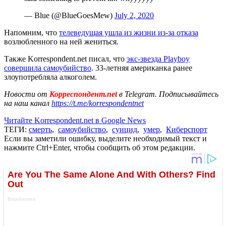
— Blue (@BlueGoesMew)
July 2, 2020
Напомним, что
телеведущая ушла из жизни из-за отказа
возлюбленного на ней жениться.
Также Korrespondent.net писал, что
экс-звезда Playboy
совершила самоубийство
. 33-летняя американка ранее
злоупотребляла алкоголем.
Новости от
Корреспондент.net
в Telegram. Подписывайтесь
на наш канал
https://t.me/korrespondentnet
Читайте Korrespondent.net в Google News
ТЕГИ:
смерть
,
самоубийство
,
суицид
,
умер
,
Киберспорт
Если вы заметили ошибку, выделите необходимый текст и
нажмите Ctrl+Enter, чтобы сообщить об этом редакции.