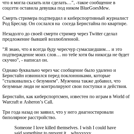
что я могла сказать или сделать…", -такое сообщение в
соцсети оставила девушка под ником BlueGoesMew.
Смерть стримера подтвердил и киберспортивный журналист
Род Бреслау. Он сослался на соседа Бернстайна по квартире.
Незадолго до своей смерти стример через Twitter сделал
предложение бывшей возлюбленной.
"Я знаю, что я всегда буду чересчур сумасшедшим… и это
подтверждение моих слов… но тебе хотя бы никогда не будет
скучно", - написал он.
Однако буквально через час сообщение было удалено и
Бернстайн извинился перед поклонниками, которые
"сталкивались с безумием". Мужчина также добавил, что
безумные люди не контролируют свои поступки и действия.
Бернстайн, как киберспортсмен, известен по играм в World of
Warcraft и Asheronʼs Call.
Три года назад он заявил, что у него диагностировали
биполярное расстройство.
Someone I love killed themselves. I wish I could have
said something to prevent it... whyyyyyy