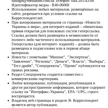
sunlight@mediadim.com.ua
Телефон: 044-205-43-00
Идентификатор медиа - R40-06068
Использование любых материалов, размещённых на
сайте, разрешается при условии ссылки на
Корреспондент.net.
При копировании материалов со страницы «Новости
Украины и мира», для интернет-изданий – обязательна
прямая открытая для поисковых систем гиперссылка.
Ссылка должна быть размещена в независимости от
полного либо частичного использования материалов.
Гиперссылка (для интернет- изданий) – должна быть
размещена в подзаголовке или в первом абзаце
материала.
Новости с пометками "Мнение", "Экспертиза",
"Заявление", "Регионы", "Деньги", "Власть", "Выборы",
"Тест-драйв", "Спецпроекты", "Промо" публикуются на
правах рекламы.
Раздел Спецпроекты создается совместно с
коммерческими партнерами.
Любое копирование, публикация, републикация и
другое распространение информации, которое содержит
ссылку на "Интерфакс-Украина", EPA / UPG, строго
воспрещается.
Владелец веб-страницы в разделе Я- Корреспондент
является автор публикации.