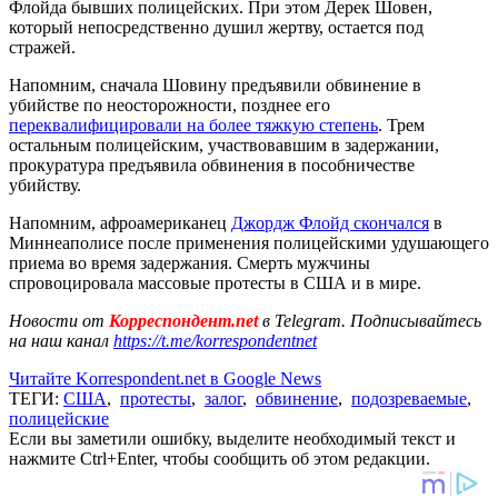
Флойда бывших полицейских. При этом Дерек Шовен,
который непосредственно душил жертву, остается под
стражей.
Напомним, сначала Шовину предъявили обвинение в
убийстве по неосторожности, позднее его
переквалифицировали на более тяжкую степень
. Трем
остальным полицейским, участвовавшим в задержании,
прокуратура предъявила обвинения в пособничестве
убийству.
Напомним, афроамериканец
Джордж Флойд скончался
в
Миннеаполисе после применения полицейскими удушающего
приема во время задержания. Смерть мужчины
спровоцировала массовые протесты в США и в мире.
Новости от
Корреспондент.net
в Telegram. Подписывайтесь
на наш канал
https://t.me/korrespondentnet
Читайте Korrespondent.net в Google News
ТЕГИ:
США
,
протесты
,
залог
,
обвинение
,
подозреваемые
,
полицейские
Если вы заметили ошибку, выделите необходимый текст и
нажмите Ctrl+Enter, чтобы сообщить об этом редакции.