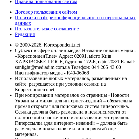
Правила пользования сайтом
Договор пользования сайтом
Политика в сфере конфиденциальности и персональных
данных
Пользовательское соглашение
Редакция
© 2000-2026, Korrespondent.net
Субъект в сфере онлайн-медиа Название онлайн-медиа -
«КореспонденТ.net» Адрес: 02091, місто Київ,
ХАРКІВСЬКЕ ШОСЕ, будинок 172-Б, офіс 208/1 E-mail:
sunlight@mediadim.com.ua
Телефон: 044-205-43-00
Идентификатор медиа - R40-06068
Использование любых материалов, размещённых на
сайте, разрешается при условии ссылки на
Корреспондент.net.
При копировании материалов со страницы «Новости
Украины и мира», для интернет-изданий – обязательна
прямая открытая для поисковых систем гиперссылка.
Ссылка должна быть размещена в независимости от
полного либо частичного использования материалов.
Гиперссылка (для интернет- изданий) – должна быть
размещена в подзаголовке или в первом абзаце
материала.