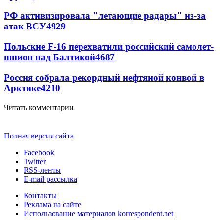
РФ активизировала "летающие радары" из-за
атак ВСУ
4929
Польские F-16 перехватили российский самолет-
шпион над Балтикой
4687
Россия собрала рекордный нефтяной конвой в
Арктике
4210
Читать комментарии
Полная версия сайта
Facebook
Twitter
RSS-ленты
E-mail рассылка
Контакты
Реклама на сайте
Использование материалов korrespondent.net