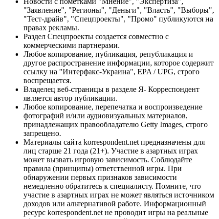
Новости с пометками "Мнение", "Экспертиза",
"Заявление", "Регионы", "Деньги", "Власть", "Выборы",
"Тест-драйв", "Спецпроекты", "Промо" публикуются на
правах рекламы.
Раздел Спецпроекты создается совместно с
коммерческими партнерами.
Любое копирование, публикация, републикация и
другое распространение информации, которое содержит
ссылку на "Интерфакс-Украина", EPA / UPG, строго
воспрещается.
Владелец веб-страницы в разделе Я- Корреспондент
является автор публикации.
Любое копирование, перепечатка и воспроизведение
фотографий и/или аудиовизуальных материалов,
принадлежащих правообладателю Getty Images, строго
запрещено.
Материалы сайта korrespondent.net предназначены для
лиц старше 21 года (21+). Участие в азартных играх
может вызвать игровую зависимость. Соблюдайте
правила (принципы) ответственной игры. При
обнаружении первых признаков зависимости
немедленно обратитесь к специалисту. Помните, что
участие в азартных играх не может являться источником
доходов или альтернативой работе. Информационный
ресурс korrespondent.net не проводит игры на реальные