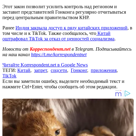
Этот закон позволит усилить контроль над регионом и
заставит представителей Гонконга регулярно отчитываться
перед центральным правительством КНР.
Ранее
Индия закрыла доступ к ряду китайских приложений
, в
том числе и к TikTok. Также сообщалось, что
Китай
оштрафовал TikTok за отказ от ценностей социализма
.
Новости от
Корреспондент.net
в Telegram. Подписывайтесь
на наш канал
https://t.me/korrespondentnet
Читайте Korrespondent.net в Google News
ТЕГИ:
Китай
,
запрет
,
соцсети
,
Гонконг
,
приложения
,
TikTok
Если вы заметили ошибку, выделите необходимый текст и
нажмите Ctrl+Enter, чтобы сообщить об этом редакции.