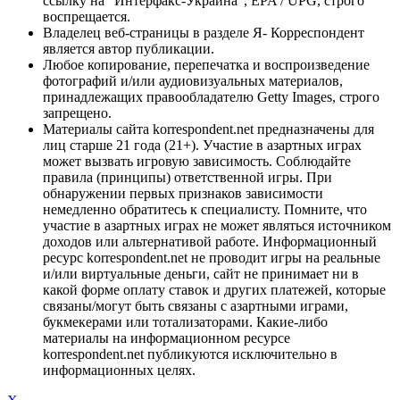
ссылку на "Интерфакс-Украина", EPA / UPG, строго
воспрещается.
Владелец веб-страницы в разделе Я- Корреспондент
является автор публикации.
Любое копирование, перепечатка и воспроизведение
фотографий и/или аудиовизуальных материалов,
принадлежащих правообладателю Getty Images, строго
запрещено.
Материалы сайта korrespondent.net предназначены для
лиц старше 21 года (21+). Участие в азартных играх
может вызвать игровую зависимость. Соблюдайте
правила (принципы) ответственной игры. При
обнаружении первых признаков зависимости
немедленно обратитесь к специалисту. Помните, что
участие в азартных играх не может являться источником
доходов или альтернативой работе. Информационный
ресурс korrespondent.net не проводит игры на реальные
и/или виртуальные деньги, сайт не принимает ни в
какой форме оплату ставок и других платежей, которые
связаны/могут быть связаны с азартными играми,
букмекерами или тотализаторами. Какие-либо
материалы на информационном ресурсе
korrespondent.net публикуются исключительно в
информационных целях.