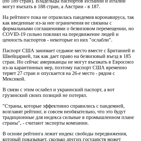
(по 189 стран). Владельцы паспортов Испании и Италии
могут въехать в 188 стран, а Австрии - в 187.
На рейтинге пока не отразилась пандемия коронавируса, так
как введенные из-за нее ограничения не связаны с
формальными соглашениями о безвизовом перемещении, но
COVID-19 сильно повлиял на передвижение людей и
ценность паспортов - некоторые из них "ослабли".
Паспорт США занимает седьмое место вместе с Британией и
Швейцарией, так как дает право на безвизовый въезд в 185
стран. Но сейчас американцы не могут въезжать в Евросоюз
из-за карантинных мер, поэтому паспорт США временно
теряет 27 стран и опускается на 26-е место - рядом с
Мексикой.
В связи с этим ослабел и украинский паспорт, а вот
грузинский своих позиций не потерял.
"Страны, которые эффективно справились с пандемией,
возглавят рейтинг, и совсем необязательно, что это будут
традиционные для индекса сильные в промышленном плане
страны", - считают эксперты компании.
В основе рейтинга лежит индекс свободы передвижения,
который показывает, сколько других государств может