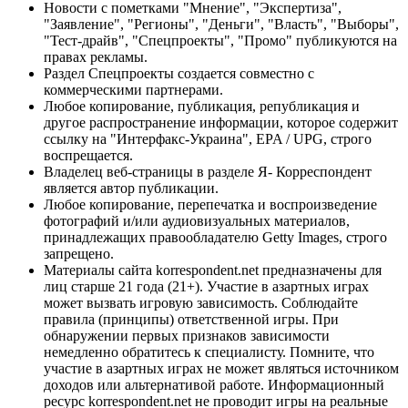
Новости с пометками "Мнение", "Экспертиза",
"Заявление", "Регионы", "Деньги", "Власть", "Выборы",
"Тест-драйв", "Спецпроекты", "Промо" публикуются на
правах рекламы.
Раздел Спецпроекты создается совместно с
коммерческими партнерами.
Любое копирование, публикация, републикация и
другое распространение информации, которое содержит
ссылку на "Интерфакс-Украина", EPA / UPG, строго
воспрещается.
Владелец веб-страницы в разделе Я- Корреспондент
является автор публикации.
Любое копирование, перепечатка и воспроизведение
фотографий и/или аудиовизуальных материалов,
принадлежащих правообладателю Getty Images, строго
запрещено.
Материалы сайта korrespondent.net предназначены для
лиц старше 21 года (21+). Участие в азартных играх
может вызвать игровую зависимость. Соблюдайте
правила (принципы) ответственной игры. При
обнаружении первых признаков зависимости
немедленно обратитесь к специалисту. Помните, что
участие в азартных играх не может являться источником
доходов или альтернативой работе. Информационный
ресурс korrespondent.net не проводит игры на реальные