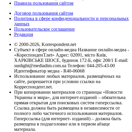
Правила пользования сайтом
Договор пользования сайтом
Политика в сфере конфиденциальности и персональных
данных
Пользовательское соглашение
Редакция
© 2000-2026, Korrespondent.net
Субъект в сфере онлайн-медиа Название онлайн-медиа -
«КореспонденТ.net» Адрес: 02091, місто Київ,
ХАРКІВСЬКЕ ШОСЕ, будинок 172-Б, офіс 208/1 E-mail:
sunlight@mediadim.com.ua
Телефон: 044-205-43-00
Идентификатор медиа - R40-06068
Использование любых материалов, размещённых на
сайте, разрешается при условии ссылки на
Корреспондент.net.
При копировании материалов со страницы «Новости
Украины и мира», для интернет-изданий – обязательна
прямая открытая для поисковых систем гиперссылка.
Ссылка должна быть размещена в независимости от
полного либо частичного использования материалов.
Гиперссылка (для интернет- изданий) – должна быть
размещена в подзаголовке или в первом абзаце
материала.