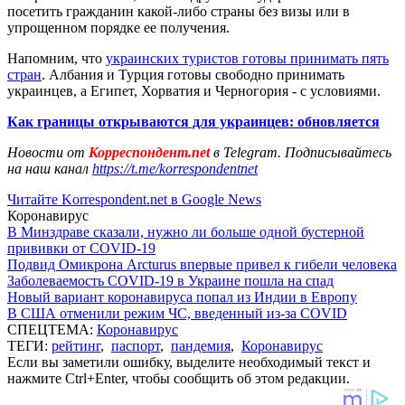
посетить гражданин какой-либо страны без визы или в
упрощенном порядке ее получения.
Напомним, что
украинских туристов готовы принимать пять
стран
. Албания и Турция готовы свободно принимать
украинцев, а Египет, Хорватия и Черногория - с условиями.
Как границы открываются для украинцев: обновляется
Новости от
Корреспондент.net
в Telegram. Подписывайтесь
на наш канал
https://t.me/korrespondentnet
Читайте Korrespondent.net в Google News
Коронавирус
В Минздраве сказали, нужно ли больше одной бустерной
прививки от COVID-19
Подвид Омикрона Arcturus впервые привел к гибели человека
Заболеваемость COVID-19 в Украине пошла на спад
Новый вариант коронавируса попал из Индии в Европу
В США отменили режим ЧС, введенный из-за COVID
СПЕЦТЕМА:
Коронавирус
ТЕГИ:
рейтинг
,
паспорт
,
пандемия
,
Коронавирус
Если вы заметили ошибку, выделите необходимый текст и
нажмите Ctrl+Enter, чтобы сообщить об этом редакции.