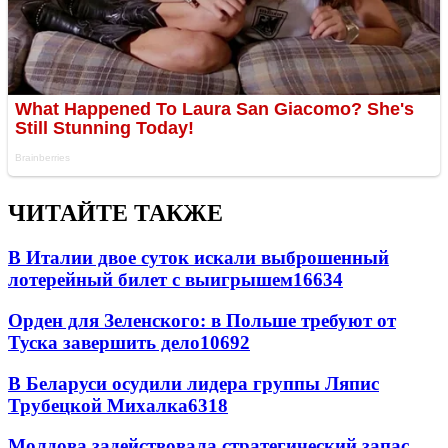
ЧИТАЙТЕ ТАКЖЕ
В Италии двое суток искали выброшенный
лотерейный билет с выигрышем
16634
Орден для Зеленского: в Польше требуют от
Туска завершить дело
10692
В Беларуси осудили лидера группы Ляпис
Трубецкой Михалка
6318
Молдова задействовала стратегический запас