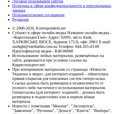
Договор пользования сайтом
Политика в сфере конфиденциальности и персональных
данных
Пользовательское соглашение
Редакция
© 2000-2026, Korrespondent.net
Субъект в сфере онлайн-медиа Название онлайн-медиа -
«КореспонденТ.net» Адрес: 02091, місто Київ,
ХАРКІВСЬКЕ ШОСЕ, будинок 172-Б, офіс 208/1 E-mail:
sunlight@mediadim.com.ua
Телефон: 044-205-43-00
Идентификатор медиа - R40-06068
Использование любых материалов, размещённых на
сайте, разрешается при условии ссылки на
Корреспондент.net.
При копировании материалов со страницы «Новости
Украины и мира», для интернет-изданий – обязательна
прямая открытая для поисковых систем гиперссылка.
Ссылка должна быть размещена в независимости от
полного либо частичного использования материалов.
Гиперссылка (для интернет- изданий) – должна быть
размещена в подзаголовке или в первом абзаце
материала.
Новости с пометками "Мнение", "Экспертиза",
"Заявление", "Регионы", "Деньги", "Власть", "Выборы",