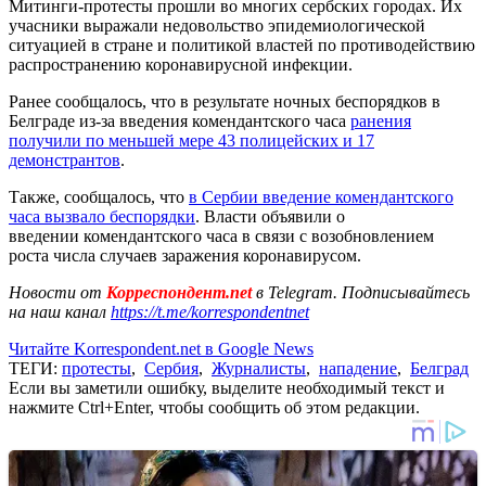
Митинги-протесты прошли во многих сербских городах. Их
учасники выражали недовольство эпидемиологической
ситуацией в стране и политикой властей по противодействию
распространению коронавирусной инфекции.
Ранее сообщалось, что в результате ночных беспорядков в
Белграде из-за введения комендантского часа
ранения
получили по меньшей мере 43 полицейских и 17
демонстрантов
.
Также, сообщалось, что
в Сербии введение комендантского
часа вызвало беспорядки
. Власти объявили о
введении комендантского часа в связи с возобновлением
роста числа случаев заражения коронавирусом.
Новости от
Корреспондент.net
в Telegram. Подписывайтесь
на наш канал
https://t.me/korrespondentnet
Читайте Korrespondent.net в Google News
ТЕГИ:
протесты
,
Сербия
,
Журналисты
,
нападение
,
Белград
Если вы заметили ошибку, выделите необходимый текст и
нажмите Ctrl+Enter, чтобы сообщить об этом редакции.