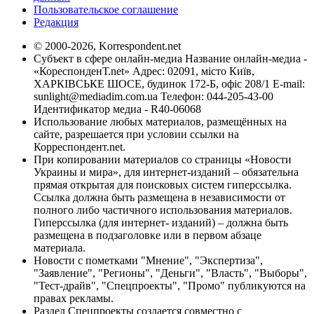
Пользовательское соглашение
Редакция
© 2000-2026, Korrespondent.net
Субъект в сфере онлайн-медиа Название онлайн-медиа -
«КореспонденТ.net» Адрес: 02091, місто Київ,
ХАРКІВСЬКЕ ШОСЕ, будинок 172-Б, офіс 208/1 E-mail:
sunlight@mediadim.com.ua
Телефон: 044-205-43-00
Идентификатор медиа - R40-06068
Использование любых материалов, размещённых на
сайте, разрешается при условии ссылки на
Корреспондент.net.
При копировании материалов со страницы «Новости
Украины и мира», для интернет-изданий – обязательна
прямая открытая для поисковых систем гиперссылка.
Ссылка должна быть размещена в независимости от
полного либо частичного использования материалов.
Гиперссылка (для интернет- изданий) – должна быть
размещена в подзаголовке или в первом абзаце
материала.
Новости с пометками "Мнение", "Экспертиза",
"Заявление", "Регионы", "Деньги", "Власть", "Выборы",
"Тест-драйв", "Спецпроекты", "Промо" публикуются на
правах рекламы.
Раздел Спецпроекты создается совместно с