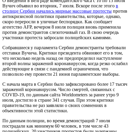
О введении в Белграде комендантского часа с 10 по 13 июля
Вучич объявил во вторник, 7 июля. Вскоре после этого
в
столице Сербии начались мирные массовые протесты
против
антикризисной политики правительства, которые, однако,
скоро переросли в уличные беспорядки. Как сообщает
агентство AFP, вечером 8 июля полиция вновь применила
против демонстрантов слезоточивый газ. В свою очередь
участники протеста забросали полицейских камнями.
Собравшиеся у парламента Сербии демонстранты требовали
отставки Вучича. Критики президента обвиняют его в том,
что несколько недель назад он предопределил наступление
второй волны заражений коронавирусом, когда резко ослабил
действующие в связи с пандемией ограничения, что
позволило ему провести 21 июня парламентские выборы.
С начала марта в Сербии было зафиксировано более 17 тысяч
заражений коронавирусом. Число смертей, связанных с
COVID-19, по данным сайта Worldometers за ранее утро 9
июля, достигло в стране 341 случая. При этом критики
правительства не раз заявляли о своих сомнениях в
объективности этой статистики.
По данным полиции, во время демонстраций 7 июля
пострадали как минимум 60 человек, в том числе 43
полицейских. 20 участников протестов были задержаны.