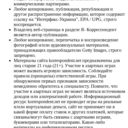
коммерческими партнерами.
Любое копирование, публикация, републикация и
другое распространение информации, которое содержит
ссылку на "Интерфакс-Украина", EPA / UPG, строго
воспрещается.
Владелец веб-страницы в разделе Я- Корреспондент
является автор публикации.
Любое копирование, перепечатка и воспроизведение
фотографий и/или аудиовизуальных материалов,
принадлежащих правообладателю Getty Images, строго
запрещено.
Материалы сайта korrespondent.net предназначены для
лиц старше 21 года (21+). Участие в азартных играх
может вызвать игровую зависимость. Соблюдайте
правила (принципы) ответственной игры. При
обнаружении первых признаков зависимости
немедленно обратитесь к специалисту. Помните, что
участие в азартных играх не может являться источником
доходов или альтернативой работе. Информационный
ресурс korrespondent.net не проводит игры на реальные
и/или виртуальные деньги, сайт не принимает ни в
какой форме оплату ставок и других платежей, которые
связаны/могут быть связаны с азартными играми,
букмекерами или тотализаторами. Какие-либо
материалы на информационном ресурсе