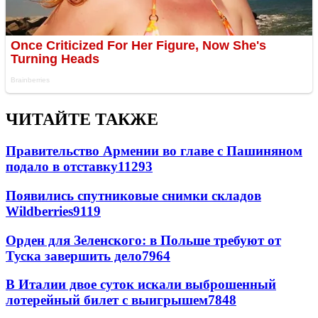
ЧИТАЙТЕ ТАКЖЕ
Правительство Армении во главе с Пашиняном
подало в отставку
11293
Появились спутниковые снимки складов
Wildberries
9119
Орден для Зеленского: в Польше требуют от
Туска завершить дело
7964
В Италии двое суток искали выброшенный
лотерейный билет с выигрышем
7848