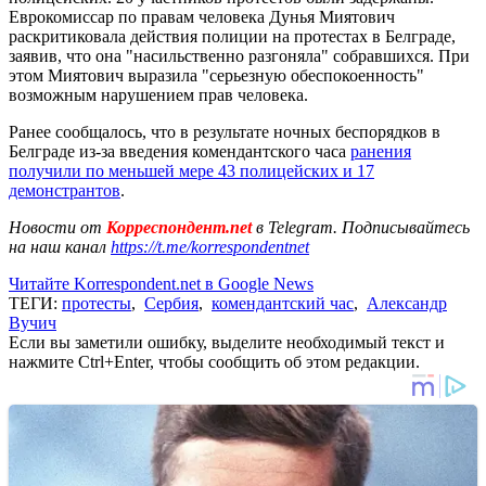
Еврокомиссар по правам человека Дунья Миятович
раскритиковала действия полиции на протестах в Белграде,
заявив, что она "насильственно разгоняла" собравшихся. При
этом Миятович выразила "серьезную обеспокоенность"
возможным нарушением прав человека.
Ранее сообщалось, что в результате ночных беспорядков в
Белграде из-за введения комендантского часа
ранения
получили по меньшей мере 43 полицейских и 17
демонстрантов
.
Новости от
Корреспондент.net
в Telegram. Подписывайтесь
на наш канал
https://t.me/korrespondentnet
Читайте Korrespondent.net в Google News
ТЕГИ:
протесты
,
Сербия
,
комендантский час
,
Александр
Вучич
Если вы заметили ошибку, выделите необходимый текст и
нажмите Ctrl+Enter, чтобы сообщить об этом редакции.