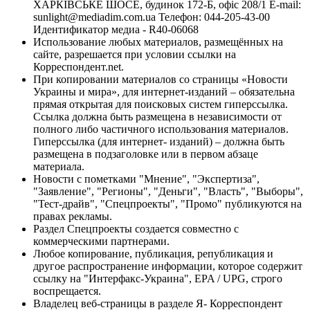
ХАРКІВСЬКЕ ШОСЕ, будинок 172-Б, офіс 208/1 E-mail:
sunlight@mediadim.com.ua
Телефон: 044-205-43-00
Идентификатор медиа - R40-06068
Использование любых материалов, размещённых на
сайте, разрешается при условии ссылки на
Корреспондент.net.
При копировании материалов со страницы «Новости
Украины и мира», для интернет-изданий – обязательна
прямая открытая для поисковых систем гиперссылка.
Ссылка должна быть размещена в независимости от
полного либо частичного использования материалов.
Гиперссылка (для интернет- изданий) – должна быть
размещена в подзаголовке или в первом абзаце
материала.
Новости с пометками "Мнение", "Экспертиза",
"Заявление", "Регионы", "Деньги", "Власть", "Выборы",
"Тест-драйв", "Спецпроекты", "Промо" публикуются на
правах рекламы.
Раздел Спецпроекты создается совместно с
коммерческими партнерами.
Любое копирование, публикация, републикация и
другое распространение информации, которое содержит
ссылку на "Интерфакс-Украина", EPA / UPG, строго
воспрещается.
Владелец веб-страницы в разделе Я- Корреспондент