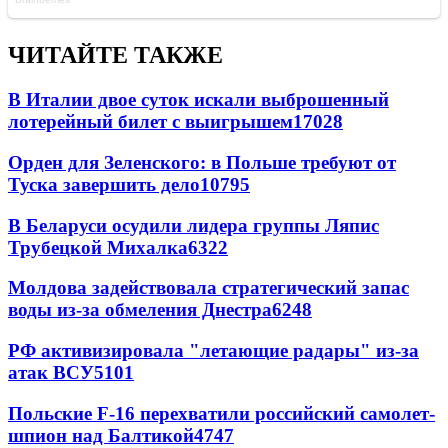
ЧИТАЙТЕ ТАКЖЕ
В Италии двое суток искали выброшенный
лотерейный билет с выигрышем
17028
Орден для Зеленского: в Польше требуют от
Туска завершить дело
10795
В Беларуси осудили лидера группы Ляпис
Трубецкой Михалка
6322
Молдова задействовала стратегический запас
воды из-за обмеления Днестра
6248
РФ активизировала "летающие радары" из-за
атак ВСУ
5101
Польские F-16 перехватили российский самолет-
шпион над Балтикой
4747