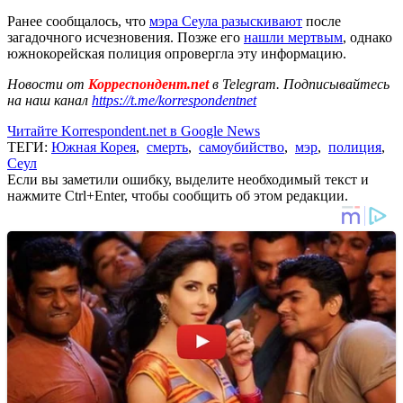
Ранее сообщалось, что
мэра Сеула разыскивают
после
загадочного исчезновения. Позже его
нашли мертвым
, однако
южнокорейская полиция опровергла эту информацию.
Новости от
Корреспондент.net
в Telegram. Подписывайтесь
на наш канал
https://t.me/korrespondentnet
Читайте Korrespondent.net в Google News
ТЕГИ:
Южная Корея
,
смерть
,
самоубийство
,
мэр
,
полиция
,
Сеул
Если вы заметили ошибку, выделите необходимый текст и
нажмите Ctrl+Enter, чтобы сообщить об этом редакции.