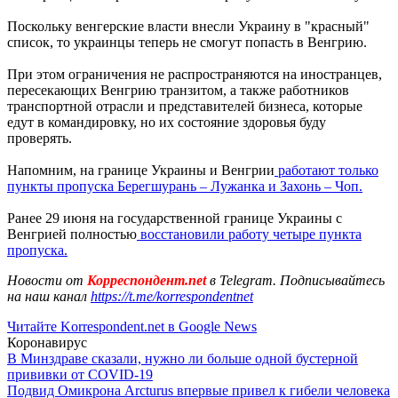
Поскольку венгерские власти внесли Украину в "красный"
список, то украинцы теперь не смогут попасть в Венгрию.
При этом ограничения не распространяются на иностранцев,
пересекающих Венгрию транзитом, а также работников
транспортной отрасли и представителей бизнеса, которые
едут в командировку, но их состояние здоровья буду
проверять.
Напомним, на границе Украины и Венгрии
работают только
пункты пропуска Берегшурань – Лужанка и Захонь – Чоп.
Ранее 29 июня на государственной границе Украины с
Венгрией полностью
восстановили работу четыре пункта
пропуска.
Новости от
Корреспондент.net
в Telegram. Подписывайтесь
на наш канал
https://t.me/korrespondentnet
Читайте Korrespondent.net в Google News
Коронавирус
В Минздраве сказали, нужно ли больше одной бустерной
прививки от COVID-19
Подвид Омикрона Arcturus впервые привел к гибели человека