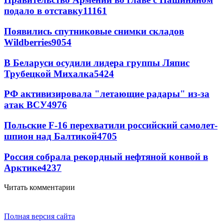
подало в отставку
11161
Появились спутниковые снимки складов
Wildberries
9054
В Беларуси осудили лидера группы Ляпис
Трубецкой Михалка
5424
РФ активизировала "летающие радары" из-за
атак ВСУ
4976
Польские F-16 перехватили российский самолет-
шпион над Балтикой
4705
Россия собрала рекордный нефтяной конвой в
Арктике
4237
Читать комментарии
Полная версия сайта