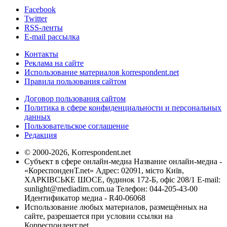
Facebook
Twitter
RSS-ленты
E-mail рассылка
Контакты
Реклама на сайте
Использование материалов korrespondent.net
Правила пользования сайтом
Договор пользования сайтом
Политика в сфере конфиденциальности и персональных
данных
Пользовательское соглашение
Редакция
© 2000-2026, Korrespondent.net
Субъект в сфере онлайн-медиа Название онлайн-медиа -
«КореспонденТ.net» Адрес: 02091, місто Київ,
ХАРКІВСЬКЕ ШОСЕ, будинок 172-Б, офіс 208/1 E-mail:
sunlight@mediadim.com.ua
Телефон: 044-205-43-00
Идентификатор медиа - R40-06068
Использование любых материалов, размещённых на
сайте, разрешается при условии ссылки на
Корреспондент.net.