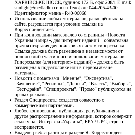
ХАРКІВСЬКЕ ШОСЕ, будинок 172-Б, офіс 208/1 E-mail:
sunlight@mediadim.com.ua
Телефон: 044-205-43-00
Идентификатор медиа - R40-06068
Использование любых материалов, размещённых на
сайте, разрешается при условии ссылки на
Корреспондент.net.
При копировании материалов со страницы «Новости
Украины и мира», для интернет-изданий – обязательна
прямая открытая для поисковых систем гиперссылка.
Ссылка должна быть размещена в независимости от
полного либо частичного использования материалов.
Гиперссылка (для интернет- изданий) – должна быть
размещена в подзаголовке или в первом абзаце
материала.
Новости с пометками "Мнение", "Экспертиза",
"Заявление", "Регионы", "Деньги", "Власть", "Выборы",
"Тест-драйв", "Спецпроекты", "Промо" публикуются на
правах рекламы.
Раздел Спецпроекты создается совместно с
коммерческими партнерами.
Любое копирование, публикация, републикация и
другое распространение информации, которое содержит
ссылку на "Интерфакс-Украина", EPA / UPG, строго
воспрещается.
Владелец веб-страницы в разделе Я- Корреспондент