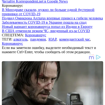
Читайте Korrespondent.net в Google News
Коронавирус
В Минздраве сказали, нужно ли больше одной бустерной
прививки от COVID-19
Подвид Омикрона Arcturus впервые привел к гибели человека
Заболеваемость COVID-19 в Украине пошла на спад
Новый вариант коронавируса попал из Индии в Европу
В США отменили режим ЧС, введенный из-за COVID
СПЕЦТЕМА:
Коронавирус
ТЕГИ:
алкоголь
,
пандемия
,
ЮАР
,
комендантский час
,
Коронавирус
Если вы заметили ошибку, выделите необходимый текст и
нажмите Ctrl+Enter, чтобы сообщить об этом редакции.