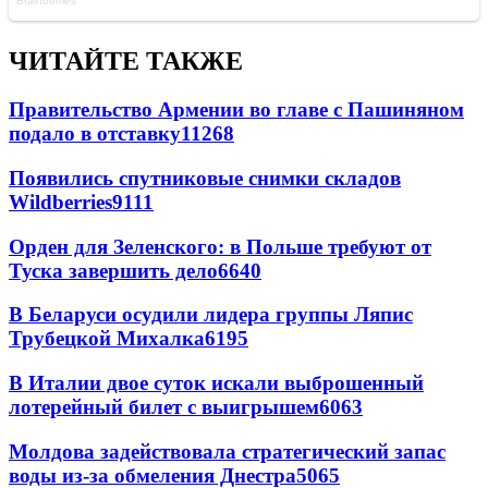
ЧИТАЙТЕ ТАКЖЕ
Правительство Армении во главе с Пашиняном
подало в отставку
11268
Появились спутниковые снимки складов
Wildberries
9111
Орден для Зеленского: в Польше требуют от
Туска завершить дело
6640
В Беларуси осудили лидера группы Ляпис
Трубецкой Михалка
6195
В Италии двое суток искали выброшенный
лотерейный билет с выигрышем
6063
Молдова задействовала стратегический запас
воды из-за обмеления Днестра
5065