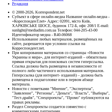
Редакция
© 2000-2026, Korrespondent.net
Субъект в сфере онлайн-медиа Название онлайн-медиа -
«КореспонденТ.net» Адрес: 02091, місто Київ,
ХАРКІВСЬКЕ ШОСЕ, будинок 172-Б, офіс 208/1 E-mail:
sunlight@mediadim.com.ua
Телефон: 044-205-43-00
Идентификатор медиа - R40-06068
Использование любых материалов, размещённых на
сайте, разрешается при условии ссылки на
Корреспондент.net.
При копировании материалов со страницы «Новости
Украины и мира», для интернет-изданий – обязательна
прямая открытая для поисковых систем гиперссылка.
Ссылка должна быть размещена в независимости от
полного либо частичного использования материалов.
Гиперссылка (для интернет- изданий) – должна быть
размещена в подзаголовке или в первом абзаце
материала.
Новости с пометками "Мнение", "Экспертиза",
"Заявление", "Регионы", "Деньги", "Власть", "Выборы",
"Тест-драйв", "Спецпроекты", "Промо" публикуются на
правах рекламы.
Раздел Спецпроекты создается совместно с
коммерческими партнерами.