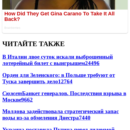
ЧИТАЙТЕ ТАКЖЕ
В Италии двое суток искали выброшенный
лотерейный билет с выигрышем
24496
Орден для Зеленского: в Польше требуют от
Туска завершить дело
12764
Сюжет
Банкет генералов. Последствия взрыва в
Москве
9662
Молдова задействовала стратегический запас
воды из-за обмеления Днестра
7440
Украина поставила Путина перед дилеммой -