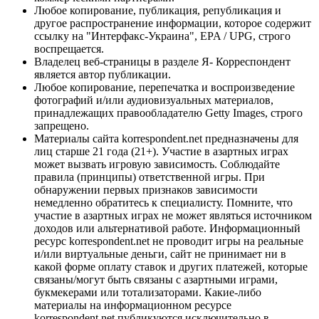
Любое копирование, публикация, републикация и
другое распространение информации, которое содержит
ссылку на "Интерфакс-Украина", EPA / UPG, строго
воспрещается.
Владелец веб-страницы в разделе Я- Корреспондент
является автор публикации.
Любое копирование, перепечатка и воспроизведение
фотографий и/или аудиовизуальных материалов,
принадлежащих правообладателю Getty Images, строго
запрещено.
Материалы сайта korrespondent.net предназначены для
лиц старше 21 года (21+). Участие в азартных играх
может вызвать игровую зависимость. Соблюдайте
правила (принципы) ответственной игры. При
обнаружении первых признаков зависимости
немедленно обратитесь к специалисту. Помните, что
участие в азартных играх не может являться источником
доходов или альтернативой работе. Информационный
ресурс korrespondent.net не проводит игры на реальные
и/или виртуальные деньги, сайт не принимает ни в
какой форме оплату ставок и других платежей, которые
связаны/могут быть связаны с азартными играми,
букмекерами или тотализаторами. Какие-либо
материалы на информационном ресурсе
korrespondent.net публикуются исключительно в