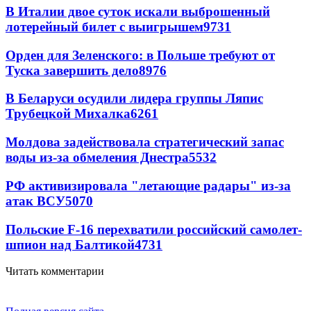
В Италии двое суток искали выброшенный
лотерейный билет с выигрышем
9731
Орден для Зеленского: в Польше требуют от
Туска завершить дело
8976
В Беларуси осудили лидера группы Ляпис
Трубецкой Михалка
6261
Молдова задействовала стратегический запас
воды из-за обмеления Днестра
5532
РФ активизировала "летающие радары" из-за
атак ВСУ
5070
Польские F-16 перехватили российский самолет-
шпион над Балтикой
4731
Читать комментарии