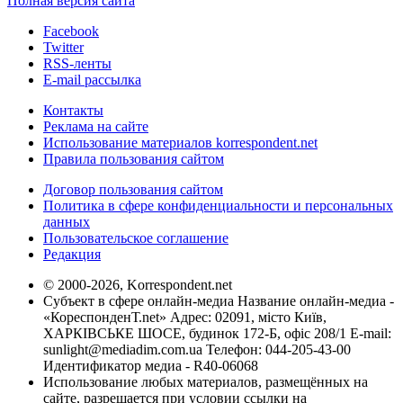
Полная версия сайта
Facebook
Twitter
RSS-ленты
E-mail рассылка
Контакты
Реклама на сайте
Использование материалов korrespondent.net
Правила пользования сайтом
Договор пользования сайтом
Политика в сфере конфиденциальности и персональных
данных
Пользовательское соглашение
Редакция
© 2000-2026, Korrespondent.net
Субъект в сфере онлайн-медиа Название онлайн-медиа -
«КореспонденТ.net» Адрес: 02091, місто Київ,
ХАРКІВСЬКЕ ШОСЕ, будинок 172-Б, офіс 208/1 E-mail:
sunlight@mediadim.com.ua
Телефон: 044-205-43-00
Идентификатор медиа - R40-06068
Использование любых материалов, размещённых на
сайте, разрешается при условии ссылки на