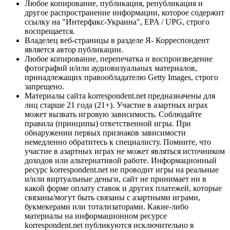
Любое копирование, публикация, републикация и
другое распространение информации, которое содержит
ссылку на "Интерфакс-Украина", EPA / UPG, строго
воспрещается.
Владелец веб-страницы в разделе Я- Корреспондент
является автор публикации.
Любое копирование, перепечатка и воспроизведение
фотографий и/или аудиовизуальных материалов,
принадлежащих правообладателю Getty Images, строго
запрещено.
Материалы сайта korrespondent.net предназначены для
лиц старше 21 года (21+). Участие в азартных играх
может вызвать игровую зависимость. Соблюдайте
правила (принципы) ответственной игры. При
обнаружении первых признаков зависимости
немедленно обратитесь к специалисту. Помните, что
участие в азартных играх не может являться источником
доходов или альтернативой работе. Информационный
ресурс korrespondent.net не проводит игры на реальные
и/или виртуальные деньги, сайт не принимает ни в
какой форме оплату ставок и других платежей, которые
связаны/могут быть связаны с азартными играми,
букмекерами или тотализаторами. Какие-либо
материалы на информационном ресурсе
korrespondent.net публикуются исключительно в