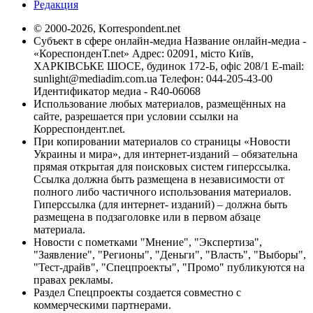
Редакция
© 2000-2026, Korrespondent.net
Субъект в сфере онлайн-медиа Название онлайн-медиа -
«КореспонденТ.net» Адрес: 02091, місто Київ,
ХАРКІВСЬКЕ ШОСЕ, будинок 172-Б, офіс 208/1 E-mail:
sunlight@mediadim.com.ua
Телефон: 044-205-43-00
Идентификатор медиа - R40-06068
Использование любых материалов, размещённых на
сайте, разрешается при условии ссылки на
Корреспондент.net.
При копировании материалов со страницы «Новости
Украины и мира», для интернет-изданий – обязательна
прямая открытая для поисковых систем гиперссылка.
Ссылка должна быть размещена в независимости от
полного либо частичного использования материалов.
Гиперссылка (для интернет- изданий) – должна быть
размещена в подзаголовке или в первом абзаце
материала.
Новости с пометками "Мнение", "Экспертиза",
"Заявление", "Регионы", "Деньги", "Власть", "Выборы",
"Тест-драйв", "Спецпроекты", "Промо" публикуются на
правах рекламы.
Раздел Спецпроекты создается совместно с
коммерческими партнерами.