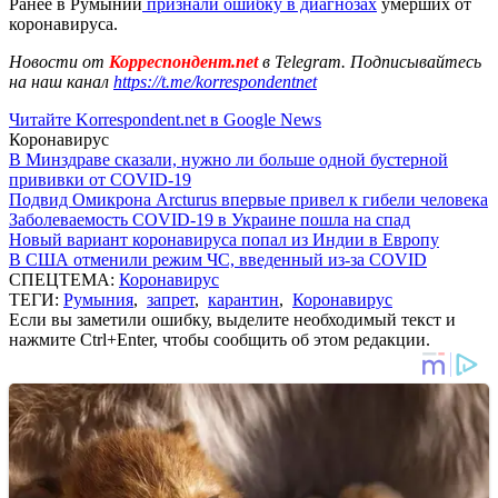
Ранее в Румынии
признали ошибку в диагнозах
умерших от
коронавируса.
Новости от
Корреспондент.net
в Telegram. Подписывайтесь
на наш канал
https://t.me/korrespondentnet
Читайте Korrespondent.net в Google News
Коронавирус
В Минздраве сказали, нужно ли больше одной бустерной
прививки от COVID-19
Подвид Омикрона Arcturus впервые привел к гибели человека
Заболеваемость COVID-19 в Украине пошла на спад
Новый вариант коронавируса попал из Индии в Европу
В США отменили режим ЧС, введенный из-за COVID
СПЕЦТЕМА:
Коронавирус
ТЕГИ:
Румыния
,
запрет
,
карантин
,
Коронавирус
Если вы заметили ошибку, выделите необходимый текст и
нажмите Ctrl+Enter, чтобы сообщить об этом редакции.