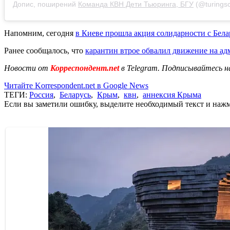
Допис, поширений
Команда КВН Дети Тьюринга, БГУ
(@turingsc
Напомним, сегодня
в Киеве прошла акция солидарности с Бел
Ранее сообщалось, что
карантин втрое обвалил движение на а
Новости от
Корреспондент.net
в Telegram. Подписывайтесь н
Читайте Korrespondent.net в Google News
ТЕГИ:
Россия
,
Беларусь
,
Крым
,
квн
,
аннексия Крыма
Если вы заметили ошибку, выделите необходимый текст и нажми