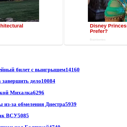
рейный билет с выигрышем
14160
а завершить дело
10084
цкой Михалка
6296
ы из-за обмеления Днестра
5939
так ВСУ
5085