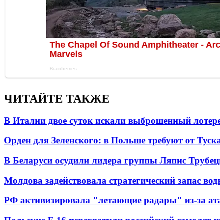
ЧИТАЙТЕ ТАКЖЕ
В Италии двое суток искали выброшенный лоте
Орден для Зеленского: в Польше требуют от Туск
В Беларуси осудили лидера группы Ляпис Трубе
Молдова задействовала стратегический запас вод
РФ активизировала "летающие радары" из-за а