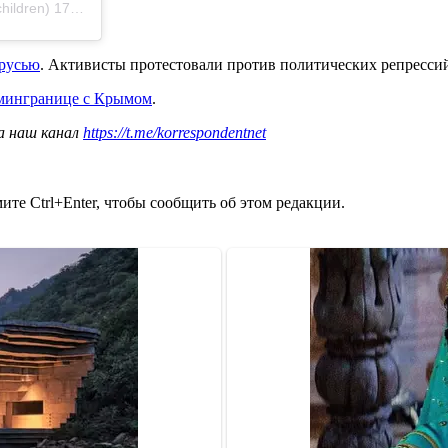
hildren)
17 Лип 2020 р. о 3:56 PDT
арусью
. Активисты протестовали против политических репресси
дмингранице с Крымом
.
а наш канал
https://t.me/korrespondentnet
те Ctrl+Enter, чтобы сообщить об этом редакции.