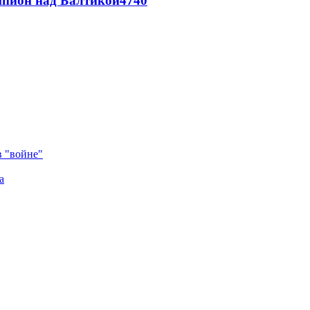
шпион над Балтикой
4740
в "войне"
а