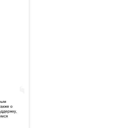
орым
также о
оддержку,
емся