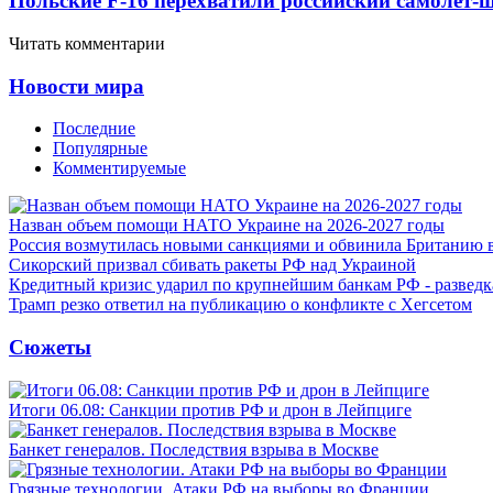
Польские F-16 перехватили российский самолет-
Читать комментарии
Новости мира
Последние
Популярные
Комментируемые
Назван объем помощи НАТО Украине на 2026-2027 годы
Россия возмутилась новыми санкциями и обвинила Британию 
Сикорский призвал сбивать ракеты РФ над Украиной
Кредитный кризис ударил по крупнейшим банкам РФ - разведк
Трамп резко ответил на публикацию о конфликте с Хегсетом
Сюжеты
Итоги 06.08: Санкции против РФ и дрон в Лейпциге
Банкет генералов. Последствия взрыва в Москве
Грязные технологии. Атаки РФ на выборы во Франции