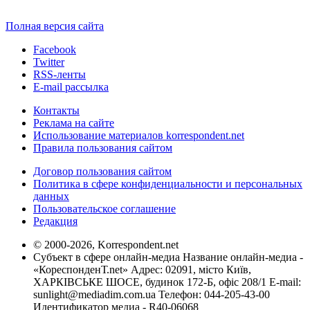
Полная версия сайта
Facebook
Twitter
RSS-ленты
E-mail рассылка
Контакты
Реклама на сайте
Использование материалов korrespondent.net
Правила пользования сайтом
Договор пользования сайтом
Политика в сфере конфиденциальности и персональных
данных
Пользовательское соглашение
Редакция
© 2000-2026, Korrespondent.net
Субъект в сфере онлайн-медиа Название онлайн-медиа -
«КореспонденТ.net» Адрес: 02091, місто Київ,
ХАРКІВСЬКЕ ШОСЕ, будинок 172-Б, офіс 208/1 E-mail:
sunlight@mediadim.com.ua
Телефон: 044-205-43-00
Идентификатор медиа - R40-06068