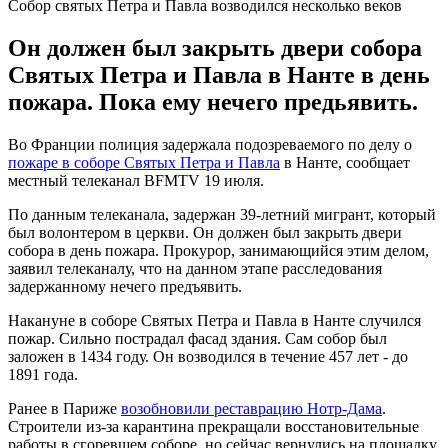
Собор святых Петра и Павла возводился несколько веков
Он должен был закрыть двери собора
Святых Петра и Павла в Нанте в день
пожара. Пока ему нечего предьявить.
Во Франции полиция задержала подозреваемого по делу о
пожаре в соборе Святых Петра и Павла
в Нанте, сообщает
местный телеканал BFMTV 19 июля.
По данным телеканала, задержан 39-летний мигрант, который
был волонтером в церкви. Он должен был закрыть двери
собора в день пожара. Прокурор, занимающийся этим делом,
заявил телеканалу, что на данном этапе расследования
задержанному нечего предъявить.
Накануне в соборе Святых Петра и Павла в Нанте случился
пожар. Сильно пострадал фасад здания. Сам собор был
заложен в 1434 году. Он возводился в течение 457 лет - до
1891 года.
Ранее в Париже
возобновили реставрацию Нотр-Дама
.
Строители из-за карантина прекращали восстановительные
работы в сгоревшем соборе, но сейчас вернулись на площадку.