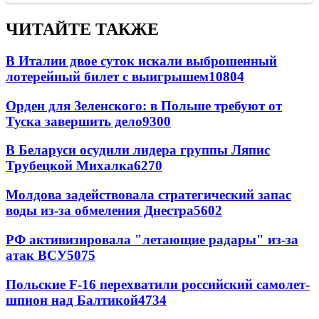
ЧИТАЙТЕ ТАКЖЕ
В Италии двое суток искали выброшенный
лотерейный билет с выигрышем
10804
Орден для Зеленского: в Польше требуют от
Туска завершить дело
9300
В Беларуси осудили лидера группы Ляпис
Трубецкой Михалка
6270
Молдова задействовала стратегический запас
воды из-за обмеления Днестра
5602
РФ активизировала "летающие радары" из-за
атак ВСУ
5075
Польские F-16 перехватили российский самолет-
шпион над Балтикой
4734