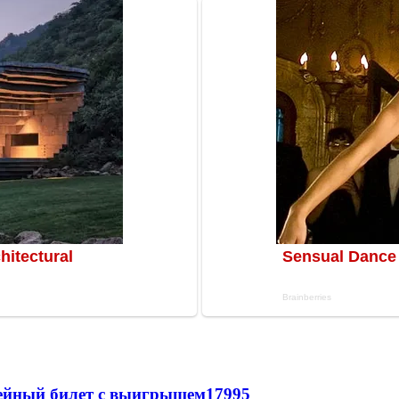
рейный билет с выигрышем
17995