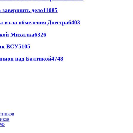
а завершить дело
11085
ы из-за обмеления Днестра
6403
цкой Михалка
6326
так ВСУ
5105
шпион над Балтикой
4748
ников
 РФ