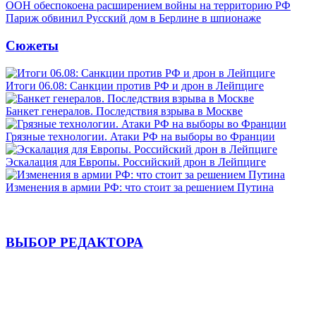
ООН обеспокоена расширением войны на территорию РФ
Париж обвинил Русский дом в Берлине в шпионаже
Сюжеты
Итоги 06.08: Санкции против РФ и дрон в Лейпциге
Банкет генералов. Последствия взрыва в Москве
Грязные технологии. Атаки РФ на выборы во Франции
Эскалация для Европы. Российский дрон в Лейпциге
Изменения в армии РФ: что стоит за решением Путина
ВЫБОР РЕДАКТОРА