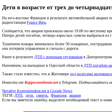
Дети в возрасте от трех до четырнадцат
На юго-востоке Франции в результате автомобильной аварии по
радиостанция
France Bleu
.
Сообщается, что авария произошла около 19.00 по местному врем
Пятеро детей погибли, четверо взрослых сумели выбраться из 
Тушением пожара занимались более 50 пожарных, пострадавших
она потеряла управление и съехала с дороги.
Ранее в результате
ДТП с военным грузовиком
в Днепропетровс
Напомним, на выходных в Одесской области в
ДТП погибли ше
Также стало известно, что в Житомире
под колесами молоковоз
Новости от
Корреспондент.net
в Telegram. Подписывайтесь н
Читайте Korrespondent.net в Google News
ТЕГИ:
ДТП
,
дети
,
смерть
,
Франция
,
авария
Если вы заметили ошибку, выделите необходимый текст и нажми