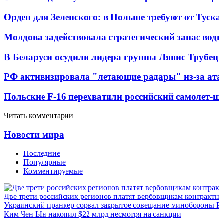
Орден для Зеленского: в Польше требуют от Туск
Молдова задействовала стратегический запас вод
В Беларуси осудили лидера группы Ляпис Трубе
РФ активизировала "летающие радары" из-за а
Польские F-16 перехватили российский самолет-
Читать комментарии
Новости мира
Последние
Популярные
Комментируемые
Две трети российских регионов платят вербовщикам контракт
Украинский пранкер сорвал закрытое совещание минобороны
Ким Чен Ын накопил $22 млрд несмотря на санкции