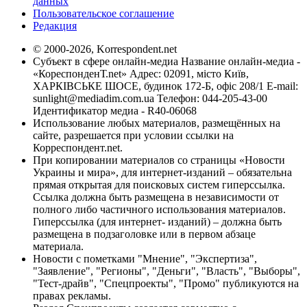
данных
Пользовательское соглашение
Редакция
© 2000-2026, Korrespondent.net
Субъект в сфере онлайн-медиа Название онлайн-медиа -
«КореспонденТ.net» Адрес: 02091, місто Київ,
ХАРКІВСЬКЕ ШОСЕ, будинок 172-Б, офіс 208/1 E-mail:
sunlight@mediadim.com.ua
Телефон: 044-205-43-00
Идентификатор медиа - R40-06068
Использование любых материалов, размещённых на
сайте, разрешается при условии ссылки на
Корреспондент.net.
При копировании материалов со страницы «Новости
Украины и мира», для интернет-изданий – обязательна
прямая открытая для поисковых систем гиперссылка.
Ссылка должна быть размещена в независимости от
полного либо частичного использования материалов.
Гиперссылка (для интернет- изданий) – должна быть
размещена в подзаголовке или в первом абзаце
материала.
Новости с пометками "Мнение", "Экспертиза",
"Заявление", "Регионы", "Деньги", "Власть", "Выборы",
"Тест-драйв", "Спецпроекты", "Промо" публикуются на
правах рекламы.