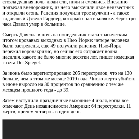
стояла душная ночь, люди ели, пили и смеялись. Внезапно
подъехал внедорожник, из него выскочили двое неизвестных
и открыли огонь. Ранения получили трое мужчин - а также
годовалый Дэвелл Гарднер, который спал в коляске. Через три
часа Дэвелл умер в больнице.
Смерть Дэвелла в ночь на понедельник стала трагическим
итогом кровавых выходных в Нью-Йорке: четыре человека
были застрелены, еще 49 получили ранения. Нью-Йорк
пережил коронакризис, но сейчас его сотрясает волна
насилия, какого не было многие десятки лет, пишет немецкая
газета Der Spiegel.
За июнь было зарегистрировано 205 перестрелок, что на 130
больше, чем в этом же месяце 2019 года. Число жертв убийств
в июне выросло на 30 процентов по сравнению с тем же
месяцем прошлого года - до 39.
Затем наступили праздничные выходные 4 июля, когда все
отмечают День независимости Америки: 64 перестрелки, 11
жертв, причем четверо - в один день.