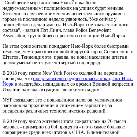
"Сообщение мэра жителям Нью-Йорка было
недвусмысленным: полицейских на улицах будет меньше.
Хотя число случаев применения огнестрельного оружия в
городе за последнюю неделю удвоилось. Уже сейчас у
полицейского департамента Нью-Йорка не хватает личного
состава", - заявил Пэт Линч, глава Police Benevolent
Association, крупнейшего профсоюза полиции Нью-Йорка.
На этом фоне жители покидают Нью-Йорк более быстрыми
темпами, чем практически любой другой город Соединенных
Штатов. Тенденция эта, правда, не нова: население штата в
целом уменьшается уже четвертый год подряд.
В 2018 году газета New York Post со ссылкой на перепись
сообщала, что
представители среднего класса покидают Нью-
Йорк
в масштабах, невиданных со времен Великой депрессии.
Издание назвала ситуацию "великим исходом".
NYP связывает это с повышением налогов, увеличением
расходов на проживание и снижением зарплат из-за
внедрения различных технологических решений.
В 2019 году число жителей штата сократилось на 76 тысяч
человек - примерно на 0,4 процента - и это самое большое
сокращение среди всех штатов в США. В значительной