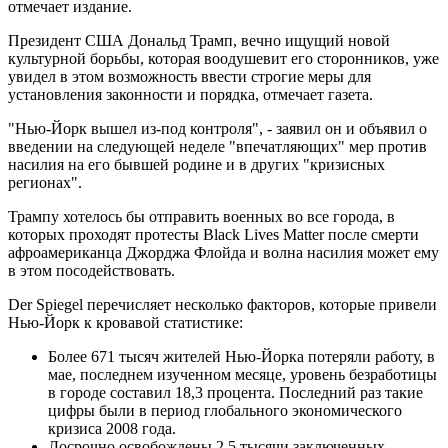
отмечает издание.
Президент США Дональд Трамп, вечно ищущий новой
культурной борьбы, которая воодушевит его сторонников, уже
увидел в этом возможность ввести строгие меры для
установления законности и порядка, отмечает газета.
"Нью-Йорк вышел из-под контроля", - заявил он и объявил о
введении на следующей неделе "впечатляющих" мер против
насилия на его бывшей родине и в других "кризисных
регионах".
Трампу хотелось бы отправить военных во все города, в
которых проходят протесты Black Lives Matter после смерти
афроамериканца Джорджа Флойда и волна насилия может ему
в этом посодействовать.
Der Spiegel перечисляет несколько факторов, которые привели
Нью-Йорк к кровавой статистике:
Более 671 тысяч жителей Нью-Йорка потеряли работу, в
мае, последнем изученном месяце, уровень безработицы
в городе составил 18,3 процента. Последний раз такие
цифры были в период глобального экономического
кризиса 2008 года.
Досрочно освобождены 2,5 тысячи заключенных