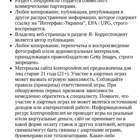
Раздел Спецпроекты создается совместно с
коммерческими партнерами.
Любое копирование, публикация, републикация и
другое распространение информации, которое содержит
ссылку на "Интерфакс-Украина", EPA / UPG, строго
воспрещается.
Владелец веб-страницы в разделе Я- Корреспондент
является автор публикации.
Любое копирование, перепечатка и воспроизведение
фотографий и/или аудиовизуальных материалов,
принадлежащих правообладателю Getty Images, строго
запрещено.
Материалы сайта korrespondent.net предназначены для
лиц старше 21 года (21+). Участие в азартных играх
может вызвать игровую зависимость. Соблюдайте
правила (принципы) ответственной игры. При
обнаружении первых признаков зависимости
немедленно обратитесь к специалисту. Помните, что
участие в азартных играх не может являться источником
доходов или альтернативой работе. Информационный
ресурс korrespondent.net не проводит игры на реальные
и/или виртуальные деньги, сайт не принимает ни в
какой форме оплату ставок и других платежей, которые
связаны/могут быть связаны с азартными играми,
букмекерами или тотализаторами. Какие-либо