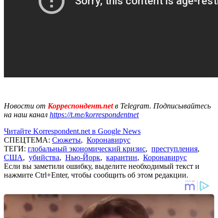
Новости от
Корреспондент.net
в Telegram. Подписывайтесь
на наш канал
https://t.me/korrespondentnet
Читайте Korrespondent.net в Google News
СПЕЦТЕМА:
Сюжеты
,
Коронавирус
ТЕГИ:
глобальный экономический кризис
,
преступления
,
США
,
убийства
,
Нью-Йорк
,
карантин
,
Коронавирус
Если вы заметили ошибку, выделите необходимый текст и
нажмите Ctrl+Enter, чтобы сообщить об этом редакции.