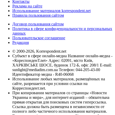
Контакты
Реклама на сайте
Использование материалов korrespondent.net
Правила пользования сайтом
Договор пользования сайтом
Политика в сфере конфиденциальности и персональных
данных
Пользовательское соглашение
Редакция
© 2000-2026, Korrespondent.net
Субъект в сфере онлайн-медиа Название онлайн-медиа -
«КореспонденТ.net» Адрес: 02091, місто Київ,
ХАРКІВСЬКЕ ШОСЕ, будинок 172-Б, офіс 208/1 E-mail:
sunlight@mediadim.com.ua
Телефон: 044-205-43-00
Идентификатор медиа - R40-06068
Использование любых материалов, размещённых на
сайте, разрешается при условии ссылки на
Корреспондент.net.
При копировании материалов со страницы «Новости
Украины и мира», для интернет-изданий – обязательна
прямая открытая для поисковых систем гиперссылка.
Ссылка должна быть размещена в независимости от
полного либо частичного использования материалов.