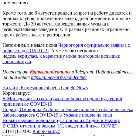
помещениях.
Кроме того, до 6 августа продлен запрет на работу дискотек и
ночных клубов, проведение свадеб, дней рождений и прочих
торжеств. До 30 августа запрещена живая музыка в
развлекательных заведениях. В разных регионах ограничено
время работы кафе и ресторанов.
Напомним, в начале июня
Черногория официально заявила о
победе над COVID-19
. А уже через несколько
недель
вернулась к карантину из-за повторной вспышки
коронавируса
.
Новости от
Корреспондент.net
в Telegram. Подписывайтесь
на наш канал
https://t.me/korrespondentnet
Читайте Korrespondent.net в Google News
Коронавирус
В Минздраве сказали, нужно ли больше одной бустерной
прививки от COVID-19
Подвид Омикрона Arcturus впервые привел к гибели человека
Заболеваемость COVID-19 в Украине пошла на спад
Новый вариант коронавируса попал из Индии в Европу
В США отменили режим ЧС, введенный из-за COVID
СПЕЦТЕМА:
Коронавирус