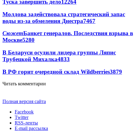
Туска завершить дело
12264
Молдова задействовала стратегический запас
воды из-за обмеления Днестра
7467
Сюжет
Банкет генералов. Последствия взрыва в
Москве
5280
В Беларуси осудили лидера группы Ляпис
Трубецкой Михалка
4833
В РФ горит очередной склад Wildberries
3879
Читать комментарии
Полная версия сайта
Facebook
Twitter
RSS-ленты
E-mail рассылка