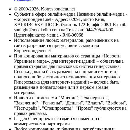
© 2000-2026, Korrespondent.net
Субъект в сфере онлайн-медиа Название онлайн-медиа -
«КореспонденТ.net» Адрес: 02091, місто Київ,
ХАРКІВСЬКЕ ШОСЕ, будинок 172-Б, офіс 208/1 E-mail:
sunlight@mediadim.com.ua
Телефон: 044-205-43-00
Идентификатор медиа - R40-06068
Использование любых материалов, размещённых на
сайте, разрешается при условии ссылки на
Корреспондент.net.
При копировании материалов со страницы «Новости
Украины и мира», для интернет-изданий – обязательна
прямая открытая для поисковых систем гиперссылка.
Ссылка должна быть размещена в независимости от
полного либо частичного использования материалов.
Гиперссылка (для интернет- изданий) – должна быть
размещена в подзаголовке или в первом абзаце
материала.
Новости с пометками "Мнение", "Экспертиза",
"Заявление", "Регионы", "Деньги", "Власть", "Выборы",
"Тест-драйв", "Спецпроекты", "Промо" публикуются на
правах рекламы.
Раздел Спецпроекты создается совместно с
коммерческими партнерами.
Любое копирование, публикация, републикация и