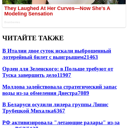
ЧИТАЙТЕ ТАКЖЕ
В Италии двое суток искали выброшенный
лотерейный билет с выигрышем
21463
Орден для Зеленского: в Польше требуют от
Туска завершить дело
11907
Молдова задействовала стратегический запас
воды из-за обмеления Днестра
7089
В Беларуси осудили лидера группы Ляпис
Трубецкой Михалка
6367
РФ активизировала "летающие радары" из-за