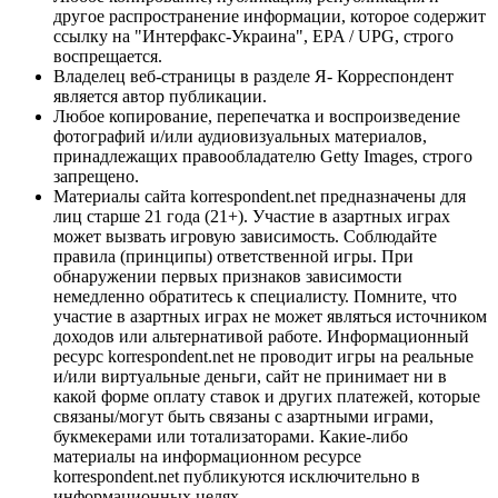
другое распространение информации, которое содержит
ссылку на "Интерфакс-Украина", EPA / UPG, строго
воспрещается.
Владелец веб-страницы в разделе Я- Корреспондент
является автор публикации.
Любое копирование, перепечатка и воспроизведение
фотографий и/или аудиовизуальных материалов,
принадлежащих правообладателю Getty Images, строго
запрещено.
Материалы сайта korrespondent.net предназначены для
лиц старше 21 года (21+). Участие в азартных играх
может вызвать игровую зависимость. Соблюдайте
правила (принципы) ответственной игры. При
обнаружении первых признаков зависимости
немедленно обратитесь к специалисту. Помните, что
участие в азартных играх не может являться источником
доходов или альтернативой работе. Информационный
ресурс korrespondent.net не проводит игры на реальные
и/или виртуальные деньги, сайт не принимает ни в
какой форме оплату ставок и других платежей, которые
связаны/могут быть связаны с азартными играми,
букмекерами или тотализаторами. Какие-либо
материалы на информационном ресурсе
korrespondent.net публикуются исключительно в
информационных целях.