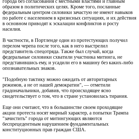
города без согласования с местными властями и главным
образом в политических целях. Кроме того, посланные
федеральным центром силовики зачастую не имеют навыков
по работе с населением в кризисных ситуациях, и их действия
в основном приводят к эскалации конфликтов и росту
насилия.
В частности, в Портленде один из протестующих получил
перелом черепа после того, как в него выстрелил
представитель спецотряда. Также был случай, когда
федеральные силовики схватили участника митинга, не
представившись ему, и усадили его в машину без каких-либо
опознавательных знаков.
"Подобную тактику можно ожидать от авторитарных
режимов, а не от нашей демократии", — отметили
градоначальники, добавив, что происходящее ясно
свидетельствует о том, что в стране установилась тирания.
Еще они считают, что в большинстве своем проходящие
акции протеста носят мирный характер, а попытки Трампа
"зачистить" города от митингующих являются
беспрецедентным нарушением фундаментальных
конституционных прав граждан США.