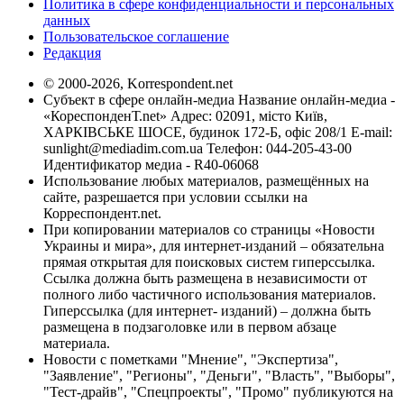
Политика в сфере конфиденциальности и персональных
данных
Пользовательское соглашение
Редакция
© 2000-2026, Korrespondent.net
Субъект в сфере онлайн-медиа Название онлайн-медиа -
«КореспонденТ.net» Адрес: 02091, місто Київ,
ХАРКІВСЬКЕ ШОСЕ, будинок 172-Б, офіс 208/1 E-mail:
sunlight@mediadim.com.ua
Телефон: 044-205-43-00
Идентификатор медиа - R40-06068
Использование любых материалов, размещённых на
сайте, разрешается при условии ссылки на
Корреспондент.net.
При копировании материалов со страницы «Новости
Украины и мира», для интернет-изданий – обязательна
прямая открытая для поисковых систем гиперссылка.
Ссылка должна быть размещена в независимости от
полного либо частичного использования материалов.
Гиперссылка (для интернет- изданий) – должна быть
размещена в подзаголовке или в первом абзаце
материала.
Новости с пометками "Мнение", "Экспертиза",
"Заявление", "Регионы", "Деньги", "Власть", "Выборы",
"Тест-драйв", "Спецпроекты", "Промо" публикуются на