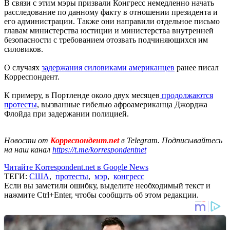
В связи с этим мэры призвали Конгресс немедленно начать
расследование по данному факту в отношении президента и
его администрации. Также они направили отдельное письмо
главам министерства юстиции и министерства внутренней
безопасности с требованием отозвать подчиняющихся им
силовиков.
О случаях
задержания силовиками американцев
ранее писал
Корреспондент.
К примеру, в Портленде около двух месяцев
продолжаются
протесты
, вызванные гибелью афроамериканца Джорджа
Флойда при задержании полицией.
Новости от
Корреспондент.net
в Telegram. Подписывайтесь
на наш канал
https://t.me/korrespondentnet
Читайте Korrespondent.net в Google News
ТЕГИ:
США
,
протесты
,
мэр
,
конгресс
Если вы заметили ошибку, выделите необходимый текст и
нажмите Ctrl+Enter, чтобы сообщить об этом редакции.