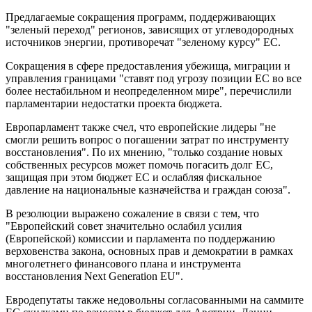
Предлагаемые сокращения программ, поддерживающих
"зеленый переход" регионов, зависящих от углеводородных
источников энергии, противоречат "зеленому курсу" ЕС.
Сокращения в сфере предоставления убежища, миграции и
управления границами "ставят под угрозу позиции ЕС во все
более нестабильном и неопределенном мире", перечислили
парламентарии недостатки проекта бюджета.
Европарламент также счел, что европейские лидеры "не
смогли решить вопрос о погашении затрат по инструменту
восстановления". По их мнению, "только создание новых
собственных ресурсов может помочь погасить долг ЕС,
защищая при этом бюджет ЕС и ослабляя фискальное
давление на национальные казначейства и граждан союза".
В резолюции выражено сожаление в связи с тем, что
"Европейский совет значительно ослабил усилия
(Европейской) комиссии и парламента по поддержанию
верховенства закона, основных прав и демократии в рамках
многолетнего финансового плана и инструмента
восстановления Next Generation EU".
Евродепутаты также недовольны согласованными на саммите