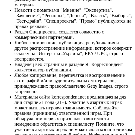
материала.
Новости с пометками "Мнение", "Экспертиза",
"Заявление", "Регионы", "Деньги", "Власть", "Выборы",
"Тест-драйв", "Спецпроекты", "Промо" публикуются на
правах рекламы.
Раздел Спецпроекты создается совместно с
коммерческими партнерами.
Любое копирование, публикация, републикация и
другое распространение информации, которое содержит
ссылку на "Интерфакс-Украина", EPA / UPG, строго
воспрещается.
Владелец веб-страницы в разделе Я- Корреспондент
является автор публикации.
Любое копирование, перепечатка и воспроизведение
фотографий и/или аудиовизуальных материалов,
принадлежащих правообладателю Getty Images, строго
запрещено.
Материалы сайта korrespondent.net предназначены для
лиц старше 21 года (21+). Участие в азартных играх
может вызвать игровую зависимость. Соблюдайте
правила (принципы) ответственной игры. При
обнаружении первых признаков зависимости
немедленно обратитесь к специалисту. Помните, что
участие в азартных играх не может являться источником
доходов или альтернативой работе. Информационный