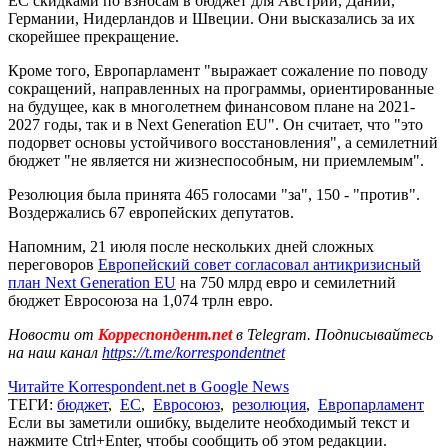
ЕС скидками по взносам в бюджет для Австрии, Дании,
Германии, Нидерландов и Швеции. Они высказались за их
скорейшее прекращение.
Кроме того, Европарламент "выражает сожаление по поводу
сокращений, направленных на программы, ориентированные
на будущее, как в многолетнем финансовом плане на 2021-
2027 годы, так и в Next Generation EU". Он считает, что "это
подорвет основы устойчивого восстановления", а семилетний
бюджет "не является ни жизнеспособным, ни приемлемым".
Резолюция была принята 465 голосами "за", 150 - "против".
Воздержались 67 европейских депутатов.
Напомним, 21 июля после нескольких дней сложных
переговоров
Европейский совет согласовал антикризисный
план Next Generation EU
на 750 млрд евро и семилетний
бюджет Евросоюза на 1,074 трлн евро.
Новости от
Корреспондент.net
в Telegram. Подписывайтесь
на наш канал
https://t.me/korrespondentnet
Читайте Korrespondent.net в Google News
ТЕГИ:
бюджет
,
ЕС
,
Евросоюз
,
резолюция
,
Европарламент
Если вы заметили ошибку, выделите необходимый текст и
нажмите Ctrl+Enter, чтобы сообщить об этом редакции.