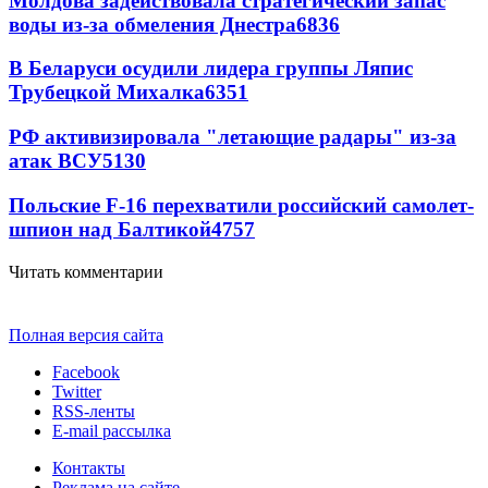
Молдова задействовала стратегический запас
воды из-за обмеления Днестра
6836
В Беларуси осудили лидера группы Ляпис
Трубецкой Михалка
6351
РФ активизировала "летающие радары" из-за
атак ВСУ
5130
Польские F-16 перехватили российский самолет-
шпион над Балтикой
4757
Читать комментарии
Полная версия сайта
Facebook
Twitter
RSS-ленты
E-mail рассылка
Контакты
Реклама на сайте