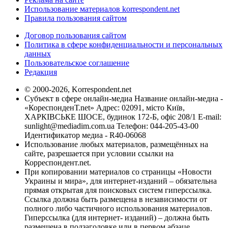
Использование материалов korrespondent.net
Правила пользования сайтом
Договор пользования сайтом
Политика в сфере конфиденциальности и персональных
данных
Пользовательское соглашение
Редакция
© 2000-2026, Korrespondent.net
Субъект в сфере онлайн-медиа Название онлайн-медиа -
«КореспонденТ.net» Адрес: 02091, місто Київ,
ХАРКІВСЬКЕ ШОСЕ, будинок 172-Б, офіс 208/1 E-mail:
sunlight@mediadim.com.ua
Телефон: 044-205-43-00
Идентификатор медиа - R40-06068
Использование любых материалов, размещённых на
сайте, разрешается при условии ссылки на
Корреспондент.net.
При копировании материалов со страницы «Новости
Украины и мира», для интернет-изданий – обязательна
прямая открытая для поисковых систем гиперссылка.
Ссылка должна быть размещена в независимости от
полного либо частичного использования материалов.
Гиперссылка (для интернет- изданий) – должна быть
размещена в подзаголовке или в первом абзаце