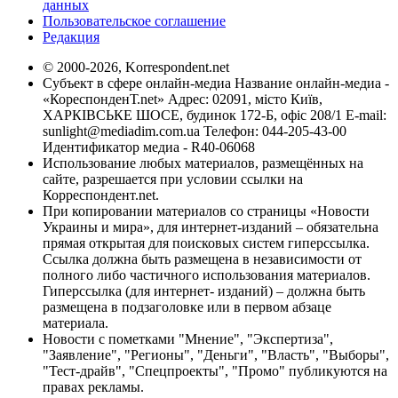
данных
Пользовательское соглашение
Редакция
© 2000-2026, Korrespondent.net
Субъект в сфере онлайн-медиа Название онлайн-медиа -
«КореспонденТ.net» Адрес: 02091, місто Київ,
ХАРКІВСЬКЕ ШОСЕ, будинок 172-Б, офіс 208/1 E-mail:
sunlight@mediadim.com.ua
Телефон: 044-205-43-00
Идентификатор медиа - R40-06068
Использование любых материалов, размещённых на
сайте, разрешается при условии ссылки на
Корреспондент.net.
При копировании материалов со страницы «Новости
Украины и мира», для интернет-изданий – обязательна
прямая открытая для поисковых систем гиперссылка.
Ссылка должна быть размещена в независимости от
полного либо частичного использования материалов.
Гиперссылка (для интернет- изданий) – должна быть
размещена в подзаголовке или в первом абзаце
материала.
Новости с пометками "Мнение", "Экспертиза",
"Заявление", "Регионы", "Деньги", "Власть", "Выборы",
"Тест-драйв", "Спецпроекты", "Промо" публикуются на
правах рекламы.