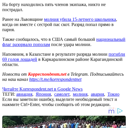
На борту находились пять членов экипажа, никто не
пострадал.
Ранее на Львовщине
молния убила 15-летнего школьника
,
когда он вместе с сестрой пас скот. Разряд попал прямо в
парня.
Также сообщалось, что в США самый большой
национальный
флаг разорвало пополам
после удара молнии.
Напомним, в Казахстане в результате разряда молнии
погибли
69 голов лошадей
в Каркаралинском районе Карагандинской
области.
Новости от
Корреспондент.net
в Telegram. Подписывайтесь
на наш канал
https://t.me/korrespondentnet
Читайте Korrespondent.net в Google News
ТЕГИ:
авиация
,
Япония
,
самолет
,
молния
,
авария
,
Токио
Если вы заметили ошибку, выделите необходимый текст и
нажмите Ctrl+Enter, чтобы сообщить об этом редакции.