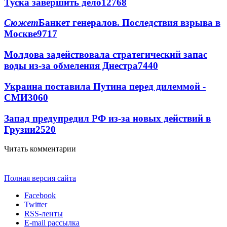
Туска завершить дело
12768
Сюжет
Банкет генералов. Последствия взрыва в
Москве
9717
Молдова задействовала стратегический запас
воды из-за обмеления Днестра
7440
Украина поставила Путина перед дилеммой -
СМИ
3060
Запад предупредил РФ из-за новых действий в
Грузии
2520
Читать комментарии
Полная версия сайта
Facebook
Twitter
RSS-ленты
E-mail рассылка