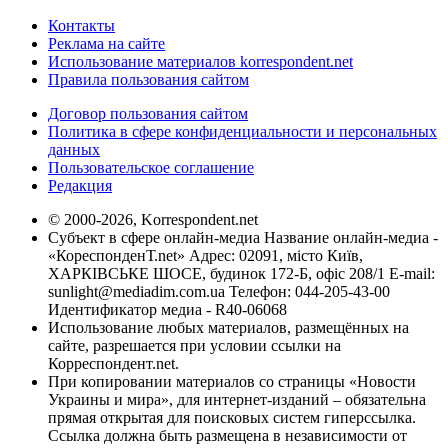
Контакты
Реклама на сайте
Использование материалов korrespondent.net
Правила пользования сайтом
Договор пользования сайтом
Политика в сфере конфиденциальности и персональных
данных
Пользовательское соглашение
Редакция
© 2000-2026, Korrespondent.net
Субъект в сфере онлайн-медиа Название онлайн-медиа -
«КореспонденТ.net» Адрес: 02091, місто Київ,
ХАРКІВСЬКЕ ШОСЕ, будинок 172-Б, офіс 208/1 E-mail:
sunlight@mediadim.com.ua
Телефон: 044-205-43-00
Идентификатор медиа - R40-06068
Использование любых материалов, размещённых на
сайте, разрешается при условии ссылки на
Корреспондент.net.
При копировании материалов со страницы «Новости
Украины и мира», для интернет-изданий – обязательна
прямая открытая для поисковых систем гиперссылка.
Ссылка должна быть размещена в независимости от