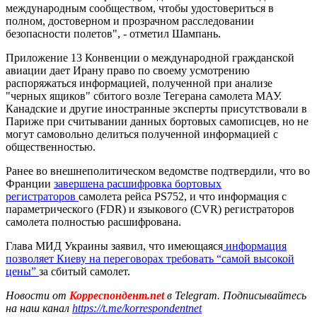
международным сообществом, чтобы удостовериться в
полном, достоверном и прозрачном расследовании
безопасности полетов", - отметил Шампань.
Приложение 13 Конвенции о международной гражданской
авиации дает Ирану право по своему усмотрению
распоряжаться информацией, полученной при анализе
"черных ящиков" сбитого возле Тегерана самолета МАУ.
Канадские и другие иностранные эксперты присутствовали в
Париже при считывании данных бортовых самописцев, но не
могут самовольно делиться полученной информацией с
общественностью.
Ранее во внешнеполитическом ведомстве подтвердили, что во
Франции
завершена расшифровка бортовых
регистраторов
самолета рейса PS752, и что информация с
параметрического (FDR) и языкового (CVR) регистраторов
самолета полностью расшифрована.
Глава МИД Украины заявил, что имеющаяся
информация
позволяет Киеву на переговорах требовать “самой высокой
цены”
за сбитый самолет.
Новости от
Корреспондент.net
в Telegram. Подписывайтесь
на наш канал
https://t.me/korrespondentnet