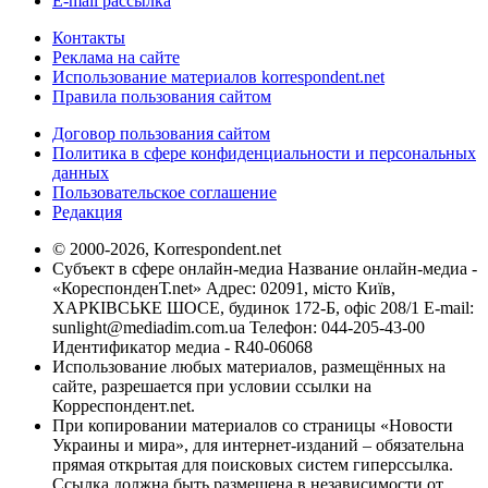
E-mail рассылка
Контакты
Реклама на сайте
Использование материалов korrespondent.net
Правила пользования сайтом
Договор пользования сайтом
Политика в сфере конфиденциальности и персональных
данных
Пользовательское соглашение
Редакция
© 2000-2026, Korrespondent.net
Субъект в сфере онлайн-медиа Название онлайн-медиа -
«КореспонденТ.net» Адрес: 02091, місто Київ,
ХАРКІВСЬКЕ ШОСЕ, будинок 172-Б, офіс 208/1 E-mail:
sunlight@mediadim.com.ua
Телефон: 044-205-43-00
Идентификатор медиа - R40-06068
Использование любых материалов, размещённых на
сайте, разрешается при условии ссылки на
Корреспондент.net.
При копировании материалов со страницы «Новости
Украины и мира», для интернет-изданий – обязательна
прямая открытая для поисковых систем гиперссылка.
Ссылка должна быть размещена в независимости от