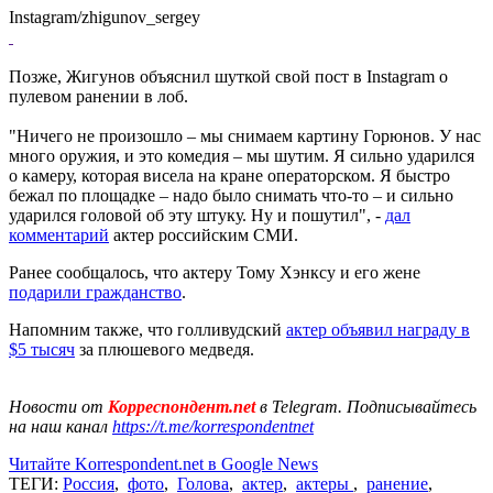
Instagram/zhigunov_sergey
Позже, Жигунов объяснил шуткой свой пост в Instagram о
пулевом ранении в лоб.
"Ничего не произошло – мы снимаем картину Горюнов. У нас
много оружия, и это комедия – мы шутим. Я сильно ударился
о камеру, которая висела на кране операторском. Я быстро
бежал по площадке – надо было снимать что-то – и сильно
ударился головой об эту штуку. Ну и пошутил", -
дал
комментарий
актер российским СМИ.
Ранее сообщалось, что актеру Тому Хэнксу и его жене
подарили гражданство
.
Напомним также, что голливудский
актер объявил награду в
$5 тысяч
за плюшевого медведя.
Новости от
Корреспондент.net
в Telegram. Подписывайтесь
на наш канал
https://t.me/korrespondentnet
Читайте Korrespondent.net в Google News
ТЕГИ:
Россия
,
фото
,
Голова
,
актер
,
актеры
,
ранение
,