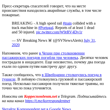
Пресс-секретарь спасателей говорит, что на месте
происшествия находились аварийные службы, в том числе
пожарные.
BREAKING - A high speed rail
#train
collided with a
track machine in
#Portugal
. Reports of at least 1 dead
and 50 injured.
pic.twitter.com/W9rRV4Dv1r
— SV Breaking News 🚨 (@SVNewsAlerts)
July 31,
2020
Напомним, что ранее
в Чехии при столкновении
пассажирских поездов погибли три человека
. Десятки человек
пострадали в инциденте. Еще неизвестно, почему два поезда
ехали по одним путям навстречу друг другу.
Также сообщалось, что
в Швейцарии столкнулись поезда в
туннеле
. В лобовую столкнулись грузовой и пассажирский
поезд. Несколько пассажиров получили тяжелые травмы, но
точно число пока уточняется.
Новости от
Корреспондент.net
в Telegram. Подписывайтесь
на наш канал
https://t.me/korrespondentnet
Читайте Korrespondent.net в Google News