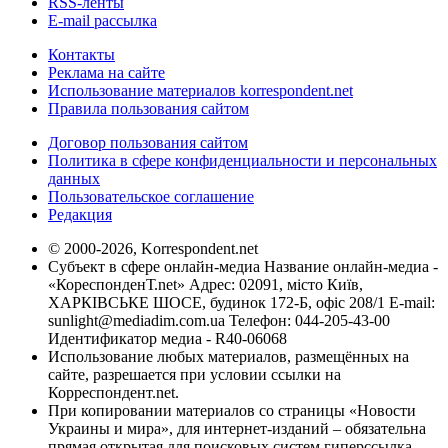
RSS-ленты
E-mail рассылка
Контакты
Реклама на сайте
Использование материалов korrespondent.net
Правила пользования сайтом
Договор пользования сайтом
Политика в сфере конфиденциальности и персональных
данных
Пользовательское соглашение
Редакция
© 2000-2026, Korrespondent.net
Субъект в сфере онлайн-медиа Название онлайн-медиа -
«КореспонденТ.net» Адрес: 02091, місто Київ,
ХАРКІВСЬКЕ ШОСЕ, будинок 172-Б, офіс 208/1 E-mail:
sunlight@mediadim.com.ua
Телефон: 044-205-43-00
Идентификатор медиа - R40-06068
Использование любых материалов, размещённых на
сайте, разрешается при условии ссылки на
Корреспондент.net.
При копировании материалов со страницы «Новости
Украины и мира», для интернет-изданий – обязательна
прямая открытая для поисковых систем гиперссылка.