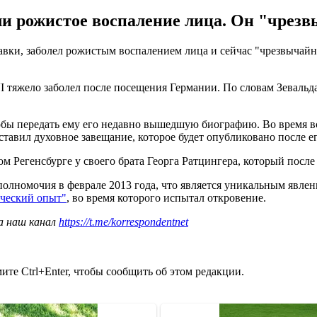
и рожистое воспаление лица. Он "чрезвы
вки, заболел рожистым воспалением лица и сейчас "чрезвычайно
 тяжело заболел после посещения Германии. По словам Зевальда
чтобы передать ему его недавно вышедшую биографию. Во время
ставил духовное завещание, которое будет опубликовано после е
Регенсбурге у своего брата Георга Ратцингера, который после э
полномочия в феврале 2013 года, что является уникальным явлен
ческий опыт"
, во время которого испытал откровение.
а наш канал
https://t.me/korrespondentnet
те Ctrl+Enter, чтобы сообщить об этом редакции.