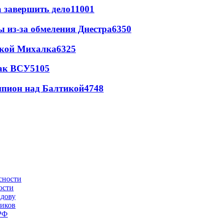
а завершить дело
11001
ы из-за обмеления Днестра
6350
цкой Михалка
6325
так ВСУ
5105
шпион над Балтикой
4748
ости
лдову
ников
 РФ