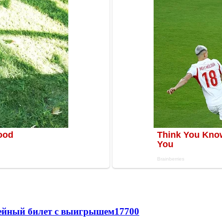
рейный билет с выигрышем
17700