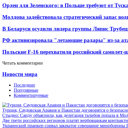
Орден для Зеленского: в Польше требуют от Туск
Молдова задействовала стратегический запас вод
В Беларуси осудили лидера группы Ляпис Трубе
РФ активизировала "летающие радары" из-за а
Польские F-16 перехватили российский самолет-
Читать комментарии
Новости мира
Последние
Популярные
Комментируемые
Турция, Саудовская Аравия и Пакистан договорятся о безопасн
Стыдно: Санду объяснила, как делегация талибов попала в Мо
Две трети российских регионов платят вербовщикам контракт
Украинский пранкер сорвал закрытое совещание минобороны