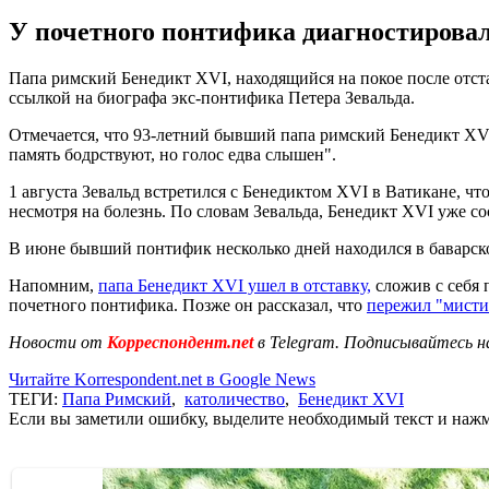
У почетного понтифика диагностировал
Папа римский Бенедикт XVI, находящийся на покое после отста
ссылкой на биографа экс-понтифика Петера Зевальда.
Отмечается, что 93-летний бывший папа римский Бенедикт XVI
память бодрствуют, но голос едва слышен".
1 августа Зевальд встретился с Бенедиктом XVI в Ватикане, 
несмотря на болезнь. По словам Зевальда, Бенедикт XVI уже со
В июне бывший понтифик несколько дней находился в баварском 
Напомним,
папа Бенедикт XVI ушел в отставку,
сложив с себя 
почетного понтифика. Позже он рассказал, что
пережил "мисти
Новости от
Корреспондент.net
в Telegram. Подписывайтесь н
Читайте Korrespondent.net в Google News
ТЕГИ:
Папа Римский
,
католичество
,
Бенедикт XVI
Если вы заметили ошибку, выделите необходимый текст и нажми