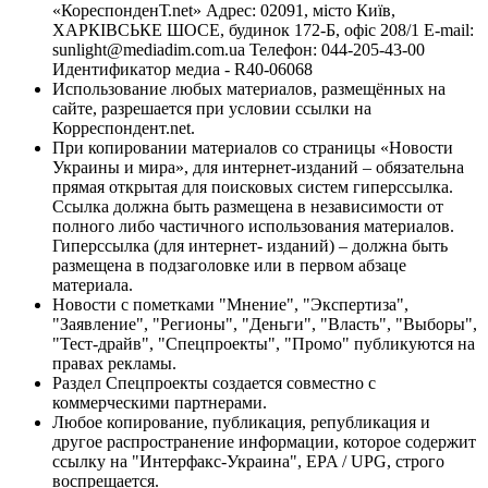
«КореспонденТ.net» Адрес: 02091, місто Київ,
ХАРКІВСЬКЕ ШОСЕ, будинок 172-Б, офіс 208/1 E-mail:
sunlight@mediadim.com.ua
Телефон: 044-205-43-00
Идентификатор медиа - R40-06068
Использование любых материалов, размещённых на
сайте, разрешается при условии ссылки на
Корреспондент.net.
При копировании материалов со страницы «Новости
Украины и мира», для интернет-изданий – обязательна
прямая открытая для поисковых систем гиперссылка.
Ссылка должна быть размещена в независимости от
полного либо частичного использования материалов.
Гиперссылка (для интернет- изданий) – должна быть
размещена в подзаголовке или в первом абзаце
материала.
Новости с пометками "Мнение", "Экспертиза",
"Заявление", "Регионы", "Деньги", "Власть", "Выборы",
"Тест-драйв", "Спецпроекты", "Промо" публикуются на
правах рекламы.
Раздел Спецпроекты создается совместно с
коммерческими партнерами.
Любое копирование, публикация, републикация и
другое распространение информации, которое содержит
ссылку на "Интерфакс-Украина", EPA / UPG, строго
воспрещается.