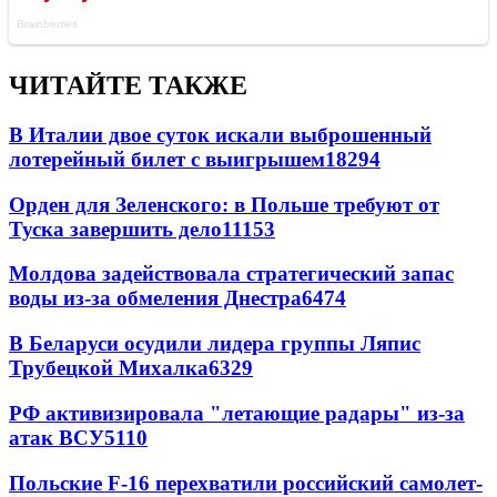
ЧИТАЙТЕ ТАКЖЕ
В Италии двое суток искали выброшенный
лотерейный билет с выигрышем
18294
Орден для Зеленского: в Польше требуют от
Туска завершить дело
11153
Молдова задействовала стратегический запас
воды из-за обмеления Днестра
6474
В Беларуси осудили лидера группы Ляпис
Трубецкой Михалка
6329
РФ активизировала "летающие радары" из-за
атак ВСУ
5110
Польские F-16 перехватили российский самолет-