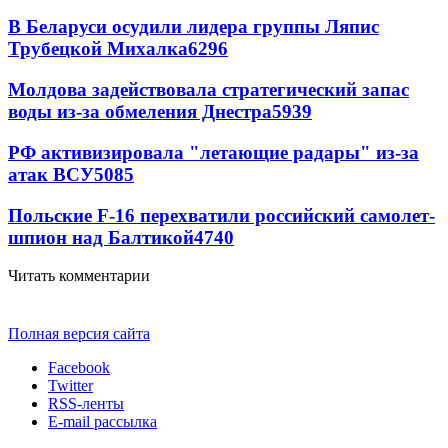
В Беларуси осудили лидера группы Ляпис
Трубецкой Михалка
6296
Молдова задействовала стратегический запас
воды из-за обмеления Днестра
5939
РФ активизировала "летающие радары" из-за
атак ВСУ
5085
Польские F-16 перехватили российский самолет-
шпион над Балтикой
4740
Читать комментарии
Полная версия сайта
Facebook
Twitter
RSS-ленты
E-mail рассылка