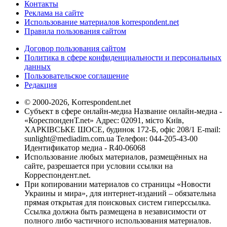
Контакты
Реклама на сайте
Использование материалов korrespondent.net
Правила пользования сайтом
Договор пользования сайтом
Политика в сфере конфиденциальности и персональных
данных
Пользовательское соглашение
Редакция
© 2000-2026, Korrespondent.net
Субъект в сфере онлайн-медиа Название онлайн-медиа -
«КореспонденТ.net» Адрес: 02091, місто Київ,
ХАРКІВСЬКЕ ШОСЕ, будинок 172-Б, офіс 208/1 E-mail:
sunlight@mediadim.com.ua
Телефон: 044-205-43-00
Идентификатор медиа - R40-06068
Использование любых материалов, размещённых на
сайте, разрешается при условии ссылки на
Корреспондент.net.
При копировании материалов со страницы «Новости
Украины и мира», для интернет-изданий – обязательна
прямая открытая для поисковых систем гиперссылка.
Ссылка должна быть размещена в независимости от
полного либо частичного использования материалов.