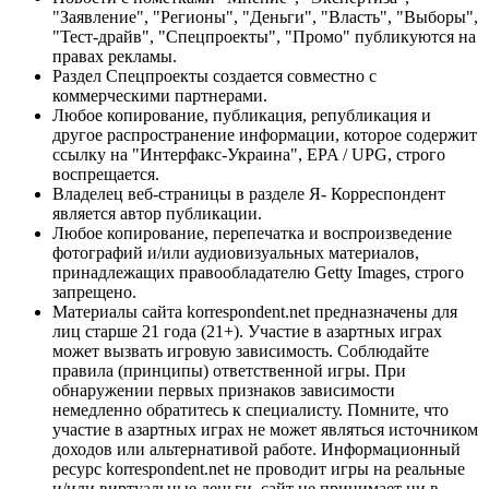
"Заявление", "Регионы", "Деньги", "Власть", "Выборы",
"Тест-драйв", "Спецпроекты", "Промо" публикуются на
правах рекламы.
Раздел Спецпроекты создается совместно с
коммерческими партнерами.
Любое копирование, публикация, републикация и
другое распространение информации, которое содержит
ссылку на "Интерфакс-Украина", EPA / UPG, строго
воспрещается.
Владелец веб-страницы в разделе Я- Корреспондент
является автор публикации.
Любое копирование, перепечатка и воспроизведение
фотографий и/или аудиовизуальных материалов,
принадлежащих правообладателю Getty Images, строго
запрещено.
Материалы сайта korrespondent.net предназначены для
лиц старше 21 года (21+). Участие в азартных играх
может вызвать игровую зависимость. Соблюдайте
правила (принципы) ответственной игры. При
обнаружении первых признаков зависимости
немедленно обратитесь к специалисту. Помните, что
участие в азартных играх не может являться источником
доходов или альтернативой работе. Информационный
ресурс korrespondent.net не проводит игры на реальные
и/или виртуальные деньги, сайт не принимает ни в