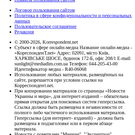
Договор пользования сайтом
Политика в сфере конфиденциальности и персональных
данных
Пользовательское соглашение
Редакция
© 2000-2026, Korrespondent.net
Субъект в сфере онлайн-медиа Название онлайн-медиа -
«КореспонденТ.net» Адрес: 02091, місто Київ,
ХАРКІВСЬКЕ ШОСЕ, будинок 172-Б, офіс 208/1 E-mail:
sunlight@mediadim.com.ua
Телефон: 044-205-43-00
Идентификатор медиа - R40-06068
Использование любых материалов, размещённых на
сайте, разрешается при условии ссылки на
Корреспондент.net.
При копировании материалов со страницы «Новости
Украины и мира», для интернет-изданий – обязательна
прямая открытая для поисковых систем гиперссылка.
Ссылка должна быть размещена в независимости от
полного либо частичного использования материалов.
Гиперссылка (для интернет- изданий) – должна быть
размещена в подзаголовке или в первом абзаце
материала.
Новости с пометками "Мнение", "Экспертиза",