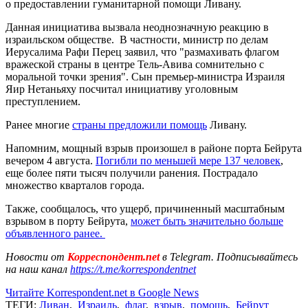
о предоставлении гуманитарной помощи Ливану.
Данная инициатива вызвала неоднозначную реакцию в
израильском обществе. В частности, министр по делам
Иерусалима Рафи Перец заявил, что "размахивать флагом
вражеской страны в центре Тель-Авива сомнительно с
моральной точки зрения". Сын премьер-министра Израиля
Яир Нетаньяху посчитал инициативу уголовным
преступлением.
Ранее многие
страны предложили помощь
Ливану.
Напомним, мощный взрыв произошел в районе порта Бейрута
вечером 4 августа.
Погибли по меньшей мере 137 человек
,
еще более пяти тысяч получили ранения. Пострадало
множество кварталов города.
Также, сообщалось, что ущерб, причиненный масштабным
взрывом в порту Бейрута,
может быть значительно больше
объявленного ранее.
Новости от
Корреспондент.net
в Telegram. Подписывайтесь
на наш канал
https://t.me/korrespondentnet
Читайте Korrespondent.net в Google News
ТЕГИ:
Ливан
,
Израиль
,
флаг
,
взрыв
,
помощь
,
Бейрут