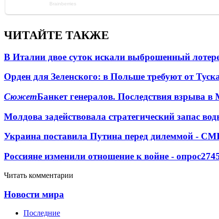
ЧИТАЙТЕ ТАКЖЕ
В Италии двое суток искали выброшенный лоте
Орден для Зеленского: в Польше требуют от Туск
Сюжет
Банкет генералов. Последствия взрыва в 
Молдова задействовала стратегический запас вод
Украина поставила Путина перед дилеммой - СМ
Россияне изменили отношение к войне - опрос
274
Читать комментарии
Новости мира
Последние