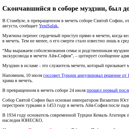
Скончавшийся в соборе муэдзин, был д
В Стамбуле, в превращенном в мечеть соборе Святой Софии, от
августа, сообщает
YeniSafak.
Мужчина перенес сердечный приступ прямо в мечети, когда вел
в мечеть. Тем не менее, о его смерти стало известно лишь в сред
“Мы выражаем соболезнования семье и родственникам муэдзина
экскурсовода в мечети Айя-София”, – цитирует сообщение адм
Муэдзин в исламе - это служитель мечети, который призывает 
Напомним, 10 июля
госсовет Турции аннулировал решение от 
храма в мечеть.
В превращенном в мечеть соборе 24 июля
прошел первый после
Собор Святой Софии был основан императором Византии Юстин
перестроен турками в 1453 году в мечеть Айя-София после па
В 1934 году основатель современной Турции Кемаль Ататюрк п
наследия ЮНЕСКО.