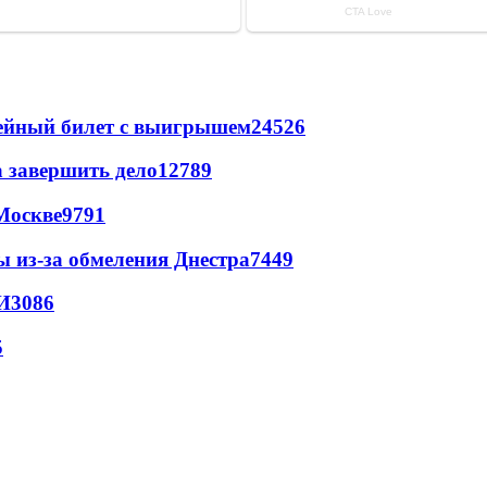
рейный билет с выигрышем
24526
а завершить дело
12789
Москве
9791
ы из-за обмеления Днестра
7449
И
3086
5