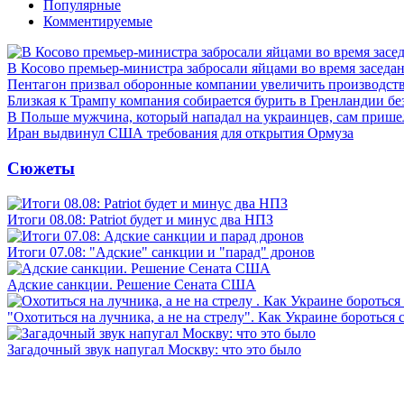
Популярные
Комментируемые
В Косово премьер-министра забросали яйцами во время заседа
Пентагон призвал оборонные компании увеличить производст
Близкая к Трампу компания собирается бурить в Гренландии бе
В Польше мужчина, который нападал на украинцев, сам приш
Иран выдвинул США требования для открытия Ормуза
Сюжеты
Итоги 08.08: Patriot будет и минус два НПЗ
Итоги 07.08: "Адские" санкции и "парад" дронов
Адские санкции. Решение Сената США
"Охотиться на лучника, а не на стрелу". Как Украине бороться 
Загадочный звук напугал Москву: что это было