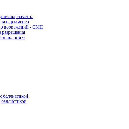
ния парламента
во вооружений - СМИ
з разрешения
ел в полицию
с баллистикой