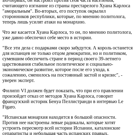
Во-первых, он настроил против себя часть населения,
считающего изгнание из страны престарелого Хуана Карлоса
"аморальным". Во-вторых, его поступок окрылил
сторонников республики, которые, по мнению политолога,
теперь лишь усилят атаки на монархию.
Что же касается Хуана Карлоса, то он, по мнению политолога,
уже давно обеспечил себе место в истории.
"Все эти дела с подарками скоро забудутся. А король останется
для испанцев не только отцом демократии, но и политиком,
сумевшим обеспечить стране в период своего 39-летнего
царствования стабильное политическое и социально-
экономическое развитие, которое после его ухода, к
сожалению, сменилось на постоянный застой и кризис", -
уверен эксперт.
Филипп VI должен будет показать, что при его правлении
произойдет отказ от методов Хуана Карлоса, говорит
французский историк Бенуа Пеллистранди в интервью Le
Figaro.
"Испанская монархия находится в большой опасности.
Против нее настроены левые радикалы, которые хотят
устроить пересмотр всей истории Испании, каталонские
сепаратисты и небольшая часть испанских правых.