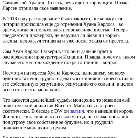
Саудовской Аравии. То есть, речь идет о коррупции. Позже
Ларсен отрицала свое заявление.
В 2018 году расследование было закрыто, поскольку вся
история произошла еще до отречения Хуана Карлоса - во
время, когда он пользовался неприкосновенностью. Теперь
следователи проверяют, не нарушал ли бывший король
законы, используя эти деньги уже после отказа от престола.
Сам Хуан Карлос I заверил, что он и дальше будет в
распоряжении прокуратуры Испании. Правда, почему в таком
случае его местонахождение покрыто тайной - вопрос.
Несмотря на переезд Хуана Карлоса, нынешнему монарху
будет достаточно трудно отделаться от влияния своего отца на
его собственную репутацию, репутацию его семьи и, в целом,
всего института монархии.
Что касается дальнейшей судьбы монархии, то независимый
политический аналитик Висенте Майораль настроен
скептически. В беседе с DW он
заявил
, что нынешний король
Филипп, согласившись на ссылку отца, не только поставил
под угрозу свое собственное будущее, но и ухудшил
положение монархии в целом.