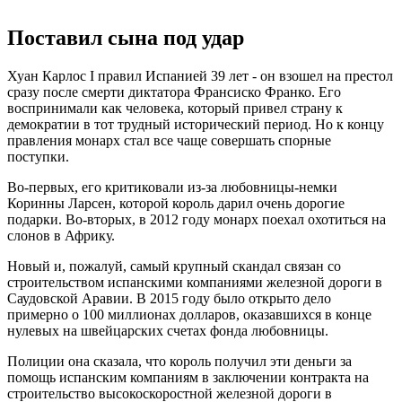
Поставил сына под удар
Хуан Карлос I правил Испанией 39 лет - он взошел на престол
сразу после смерти диктатора Франсиско Франко. Его
воспринимали как человека, который привел страну к
демократии в тот трудный исторический период. Но к концу
правления монарх стал все чаще совершать спорные
поступки.
Во-первых, его критиковали из-за любовницы-немки
Коринны Ларсен, которой король дарил очень дорогие
подарки. Во-вторых, в 2012 году монарх поехал охотиться на
слонов в Африку.
Новый и, пожалуй, самый крупный скандал связан со
строительством испанскими компаниями железной дороги в
Саудовской Аравии. В 2015 году было открыто дело
примерно о 100 миллионах долларов, оказавшихся в конце
нулевых на швейцарских счетах фонда любовницы.
Полиции она сказала, что король получил эти деньги за
помощь испанским компаниям в заключении контракта на
строительство высокоскоростной железной дороги в