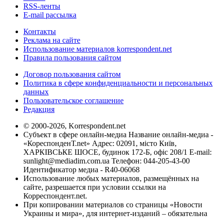
RSS-ленты
E-mail рассылка
Контакты
Реклама на сайте
Использование материалов korrespondent.net
Правила пользования сайтом
Договор пользования сайтом
Политика в сфере конфиденциальности и персональных
данных
Пользовательское соглашение
Редакция
© 2000-2026, Korrespondent.net
Субъект в сфере онлайн-медиа Название онлайн-медиа -
«КореспонденТ.net» Адрес: 02091, місто Київ,
ХАРКІВСЬКЕ ШОСЕ, будинок 172-Б, офіс 208/1 E-mail:
sunlight@mediadim.com.ua
Телефон: 044-205-43-00
Идентификатор медиа - R40-06068
Использование любых материалов, размещённых на
сайте, разрешается при условии ссылки на
Корреспондент.net.
При копировании материалов со страницы «Новости
Украины и мира», для интернет-изданий – обязательна