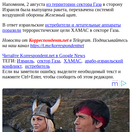
Напомним, 2 августа
из территории сектора Газа
в сторону
Израиля была выпущена ракета, перехвачена системой
воздушной обороны
Железный щит
.
В ответ израильские
истребители и летательные аппараты
поразили
террористические цели ХАМАС в секторе Газа.
Новости от
Корреспондент.net
в Telegram. Подписывайтесь
на наш канал
https://t.me/korrespondentnet
Читайте Korrespondent.net в Google News
ТЕГИ:
Израиль
,
сектор Газа
,
ХАМАС
,
арабо-израильский
конфликт
,
истребитель
Если вы заметили ошибку, выделите необходимый текст и
нажмите Ctrl+Enter, чтобы сообщить об этом редакции.