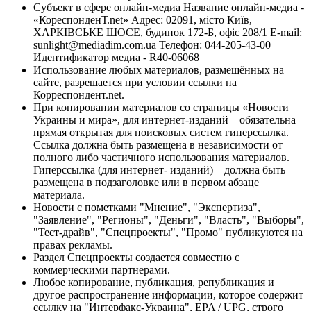
Субъект в сфере онлайн-медиа Название онлайн-медиа -
«КореспонденТ.net» Адрес: 02091, місто Київ,
ХАРКІВСЬКЕ ШОСЕ, будинок 172-Б, офіс 208/1 E-mail:
sunlight@mediadim.com.ua
Телефон: 044-205-43-00
Идентификатор медиа - R40-06068
Использование любых материалов, размещённых на
сайте, разрешается при условии ссылки на
Корреспондент.net.
При копировании материалов со страницы «Новости
Украины и мира», для интернет-изданий – обязательна
прямая открытая для поисковых систем гиперссылка.
Ссылка должна быть размещена в независимости от
полного либо частичного использования материалов.
Гиперссылка (для интернет- изданий) – должна быть
размещена в подзаголовке или в первом абзаце
материала.
Новости с пометками "Мнение", "Экспертиза",
"Заявление", "Регионы", "Деньги", "Власть", "Выборы",
"Тест-драйв", "Спецпроекты", "Промо" публикуются на
правах рекламы.
Раздел Спецпроекты создается совместно с
коммерческими партнерами.
Любое копирование, публикация, републикация и
другое распространение информации, которое содержит
ссылку на "Интерфакс-Украина", EPA / UPG, строго