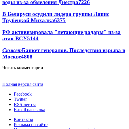
воды из-за обмеления Днестра
7226
В Беларуси осудили лидера группы Ляпис
Трубецкой Михалка
6375
РФ активизировала "летающие радары" из-за
атак ВСУ
5144
Сюжет
Банкет генералов. Последствия взрыва в
Москве
4808
Читать комментарии
Полная версия сайта
Facebook
Twitter
RSS-ленты
E-mail рассылка
Контакты
Реклама на сайте