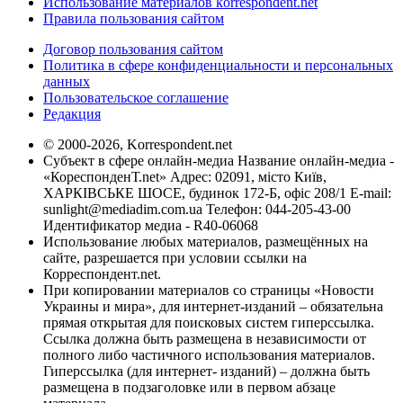
Использование материалов korrespondent.net
Правила пользования сайтом
Договор пользования сайтом
Политика в сфере конфиденциальности и персональных
данных
Пользовательское соглашение
Редакция
© 2000-2026, Korrespondent.net
Субъект в сфере онлайн-медиа Название онлайн-медиа -
«КореспонденТ.net» Адрес: 02091, місто Київ,
ХАРКІВСЬКЕ ШОСЕ, будинок 172-Б, офіс 208/1 E-mail:
sunlight@mediadim.com.ua
Телефон: 044-205-43-00
Идентификатор медиа - R40-06068
Использование любых материалов, размещённых на
сайте, разрешается при условии ссылки на
Корреспондент.net.
При копировании материалов со страницы «Новости
Украины и мира», для интернет-изданий – обязательна
прямая открытая для поисковых систем гиперссылка.
Ссылка должна быть размещена в независимости от
полного либо частичного использования материалов.
Гиперссылка (для интернет- изданий) – должна быть
размещена в подзаголовке или в первом абзаце