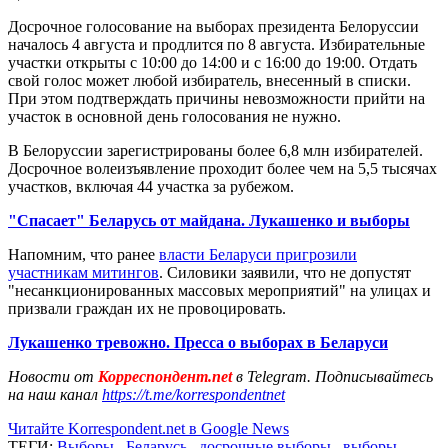
Досрочное голосование на выборах президента Белоруссии
началось 4 августа и продлится по 8 августа. Избирательные
участки открыты с 10:00 до 14:00 и с 16:00 до 19:00. Отдать
свой голос может любой избиратель, внесенный в списки.
При этом подтверждать причины невозможности прийти на
участок в основной день голосования не нужно.
В Белоруссии зарегистрированы более 6,8 млн избирателей.
Досрочное волеизъявление проходит более чем на 5,5 тысячах
участков, включая 44 участка за рубежом.
"Спасает" Беларусь от майдана. Лукашенко и выборы
Напомним, что ранее
власти Беларуси пригрозили
участникам митингов
. Силовики заявили, что не допустят
"несанкционированных массовых мероприятий" на улицах и
призвали граждан их не провоцировать.
Лукашенко тревожно. Пресса о выборах в Беларуси
Новости от
Корреспондент.net
в Telegram. Подписывайтесь
на наш канал
https://t.me/korrespondentnet
Читайте Korrespondent.net в Google News
ТЕГИ:
Выборы
,
Беларусь
,
досрочные выборы
,
выборы