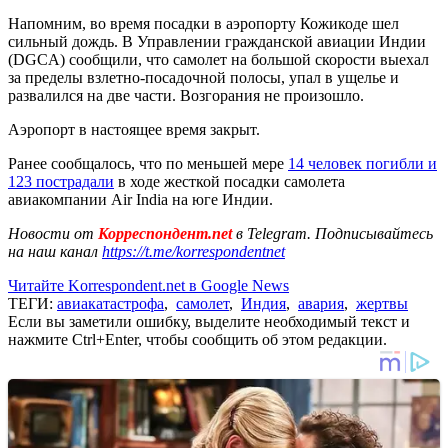
Напомним, во время посадки в аэропорту Кожикоде шел
сильный дождь. В Управлении гражданской авиации Индии
(DGCA) сообщили, что самолет на большой скорости выехал
за пределы взлетно-посадочной полосы, упал в ущелье и
развалился на две части. Возгорания не произошло.
Аэропорт в настоящее время закрыт.
Ранее сообщалось, что по меньшей мере
14 человек погибли и
123 пострадали
в ходе жесткой посадки самолета
авиакомпании Air India на юге Индии.
Новости от
Корреспондент.net
в Telegram. Подписывайтесь
на наш канал
https://t.me/korrespondentnet
Читайте Korrespondent.net в Google News
ТЕГИ:
авиакатастрофа
,
самолет
,
Индия
,
авария
,
жертвы
Если вы заметили ошибку, выделите необходимый текст и
нажмите Ctrl+Enter, чтобы сообщить об этом редакции.