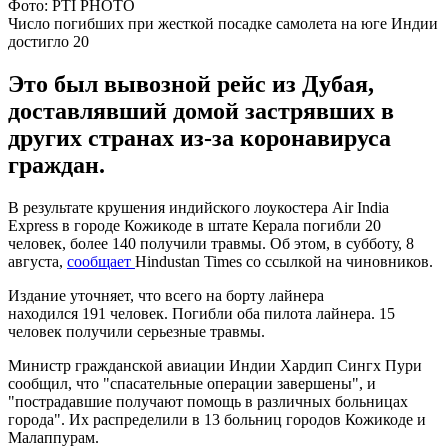
Фото: PTI PHOTO
Число погибших при жесткой посадке самолета на юге Индии
достигло 20
Это был вывозной рейс из Дубая,
доставлявший домой застрявших в
других странах из-за коронавируса
граждан.
В результате крушения индийского лоукостера Air India
Express в городе Кожикоде в штате Керала погибли 20
человек, более 140 получили травмы. Об этом, в субботу, 8
августа,
сообщает
Hindustan Times со ссылкой на чиновников.
Издание уточняет, что всего на борту лайнера
находился 191 человек. Погибли оба пилота лайнера. 15
человек получили серьезные травмы.
Министр гражданской авиации Индии Хардип Сингх Пури
сообщил, что "спасательные операции завершены", и
"пострадавшие получают помощь в различных больницах
города". Их распределили в 13 больниц городов Кожикоде и
Малаппурам.