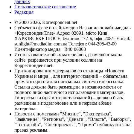
данных
Пользовательское соглашение
Редакция
© 2000-2026, Korrespondent.net
Субъект в сфере онлайн-медиа Название онлайн-медиа -
«КореспонденТ.net» Адрес: 02091, місто Київ,
ХАРКІВСЬКЕ ШОСЕ, будинок 172-Б, офіс 208/1 E-mail:
sunlight@mediadim.com.ua
Телефон: 044-205-43-00
Идентификатор медиа - R40-06068
Использование любых материалов, размещённых на
сайте, разрешается при условии ссылки на
Корреспондент.net.
При копировании материалов со страницы «Новости
Украины и мира», для интернет-изданий – обязательна
прямая открытая для поисковых систем гиперссылка.
Ссылка должна быть размещена в независимости от
полного либо частичного использования материалов.
Гиперссылка (для интернет- изданий) – должна быть
размещена в подзаголовке или в первом абзаце
материала.
Новости с пометками "Мнение", "Экспертиза",
"Заявление", "Регионы", "Деньги", "Власть", "Выборы",
"Тест-драйв", "Спецпроекты", "Промо" публикуются на
правах рекламы.