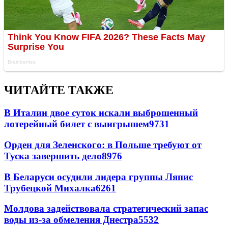
ЧИТАЙТЕ ТАКЖЕ
В Италии двое суток искали выброшенный
лотерейный билет с выигрышем
9731
Орден для Зеленского: в Польше требуют от
Туска завершить дело
8976
В Беларуси осудили лидера группы Ляпис
Трубецкой Михалка
6261
Молдова задействовала стратегический запас
воды из-за обмеления Днестра
5532