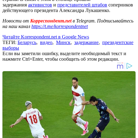
задержания
активистов
и
представителей штабов
соперников
действующего президента Александра Лукашенко.
Новости от
Корреспондент.net
в Telegram. Подписывайтесь
на наш канал
https://t.me/korrespondentnet
Читайте Korrespondent.net в Google News
ТЕГИ:
Беларусь
,
видео
,
Минск
,
задержание
,
президентские
выборы
Если вы заметили ошибку, выделите необходимый текст и
нажмите Ctrl+Enter, чтобы сообщить об этом редакции.