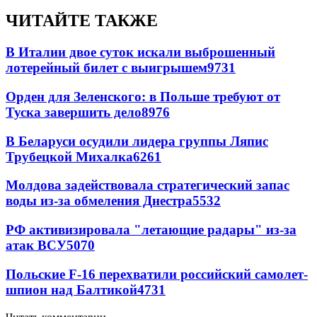
ЧИТАЙТЕ ТАКЖЕ
В Италии двое суток искали выброшенный
лотерейный билет с выигрышем
9731
Орден для Зеленского: в Польше требуют от
Туска завершить дело
8976
В Беларуси осудили лидера группы Ляпис
Трубецкой Михалка
6261
Молдова задействовала стратегический запас
воды из-за обмеления Днестра
5532
РФ активизировала "летающие радары" из-за
атак ВСУ
5070
Польские F-16 перехватили российский самолет-
шпион над Балтикой
4731