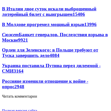
В Италии двое суток искали выброшенный
лотерейный билет с выигрышем
15406
В Молдове прогремел мощный взрыв
13996
Сюжет
Банкет генералов. Последствия взрыва в
Москве
9921
Орден для Зеленского: в Польше требуют от
Туска завершить дело
4084
Украина поставила Путина перед дилеммой -
СМИ
3164
Россияне изменили отношение к войне -
опрос
2948
Читать комментарии
Полная версия сайта