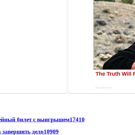
рейный билет с выигрышем
17410
а завершить дело
10909