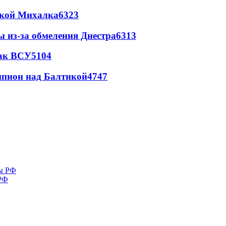
цкой Михалка
6323
ы из-за обмеления Днестра
6313
так ВСУ
5104
шпион над Балтикой
4747
 РФ