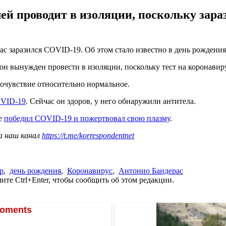
й проводит в изоляции, поскольку зара
ас заразился COVID-19. Об этом стало известно в день рождени
 он вынужден провести в изоляции, поскольку тест на коронавир
амочувствие относительно нормальное.
OVID-19
. Сейчас он здоров, у него обнаружили антитела.
ие
победил COVID-19 и пожертвовал свою плазму
.
а наш канал
https://t.me/korrespondentnet
р
,
день рождения
,
Коронавирус
,
Антонио Бандерас
те Ctrl+Enter, чтобы сообщить об этом редакции.