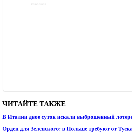
ЧИТАЙТЕ ТАКЖЕ
В Италии двое суток искали выброшенный лоте
Орден для Зеленского: в Польше требуют от Туск