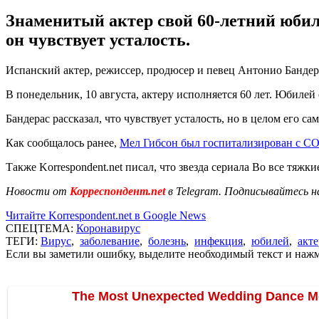
Знаменитый актер свой 60-летний юбиле
он чувствует усталость.
Испанский актер, режиссер, продюсер и певец Антонио Бандер
В понедельник, 10 августа, актеру исполняется 60 лет. Юбилей
Бандерас рассказал, что чувствует усталость, но в целом его с
Как сообщалось ранее,
Мел Гибсон был госпитализирован с C
Также Korrespondent.net писал, что звезда сериала Во все тяжк
Новости от
Корреспондент.net
в Telegram. Подписывайтесь н
Читайте Korrespondent.net в Google News
СПЕЦТЕМА:
Коронавирус
ТЕГИ:
Вирус
,
заболевание
,
болезнь
,
инфекция
,
юбилей
,
акте
Если вы заметили ошибку, выделите необходимый текст и нажми