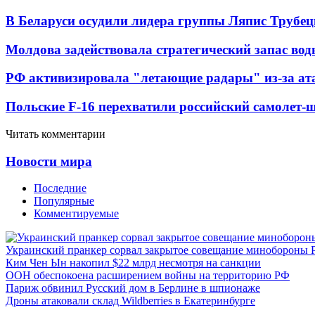
В Беларуси осудили лидера группы Ляпис Трубе
Молдова задействовала стратегический запас вод
РФ активизировала "летающие радары" из-за а
Польские F-16 перехватили российский самолет-
Читать комментарии
Новости мира
Последние
Популярные
Комментируемые
Украинский пранкер сорвал закрытое совещание минобороны
Ким Чен Ын накопил $22 млрд несмотря на санкции
ООН обеспокоена расширением войны на территорию РФ
Париж обвинил Русский дом в Берлине в шпионаже
Дроны атаковали склад Wildberries в Екатеринбурге