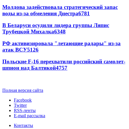
Молдова задействовала стратегический запас
воды из-за обмеления Днестра
6781
В Беларуси осудили лидера группы Ляпис
Трубецкой Михалка
6348
РФ активизировала "летающие радары" из-за
атак ВСУ
5126
Польские F-16 перехватили российский самолет-
шпион над Балтикой
4757
Полная версия сайта
Facebook
Twitter
RSS-ленты
E-mail рассылка
Контакты