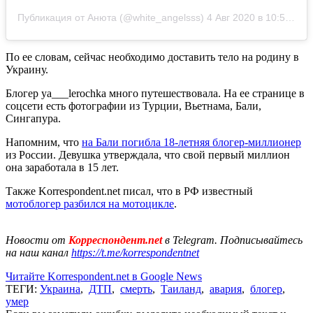
Публикация от Анюта (@white_angelsss)
4 Авг 2020 в 10:54 PDT
По ее словам, сейчас необходимо доставить тело на родину в
Украину.
Блогер ya___lerochka много путешествовала. На ее странице в
соцсети есть фотографии из Турции, Вьетнама, Бали,
Сингапура.
Напомним, что
на Бали погибла 18-летняя блогер-миллионер
из России. Девушка утверждала, что свой первый миллион
она заработала в 15 лет.
Также Korrespondent.net писал, что в РФ известный
мотоблогер разбился на мотоцикле
.
Новости от
Корреспондент.net
в Telegram. Подписывайтесь
на наш канал
https://t.me/korrespondentnet
Читайте Korrespondent.net в Google News
ТЕГИ:
Украина
,
ДТП
,
смерть
,
Таиланд
,
авария
,
блогер
,
умер