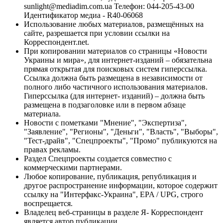
sunlight@mediadim.com.ua
Телефон: 044-205-43-00
Идентификатор медиа - R40-06068
Использование любых материалов, размещённых на
сайте, разрешается при условии ссылки на
Корреспондент.net.
При копировании материалов со страницы «Новости
Украины и мира», для интернет-изданий – обязательна
прямая открытая для поисковых систем гиперссылка.
Ссылка должна быть размещена в независимости от
полного либо частичного использования материалов.
Гиперссылка (для интернет- изданий) – должна быть
размещена в подзаголовке или в первом абзаце
материала.
Новости с пометками "Мнение", "Экспертиза",
"Заявление", "Регионы", "Деньги", "Власть", "Выборы",
"Тест-драйв", "Спецпроекты", "Промо" публикуются на
правах рекламы.
Раздел Спецпроекты создается совместно с
коммерческими партнерами.
Любое копирование, публикация, републикация и
другое распространение информации, которое содержит
ссылку на "Интерфакс-Украина", EPA / UPG, строго
воспрещается.
Владелец веб-страницы в разделе Я- Корреспондент
является автор публикации.