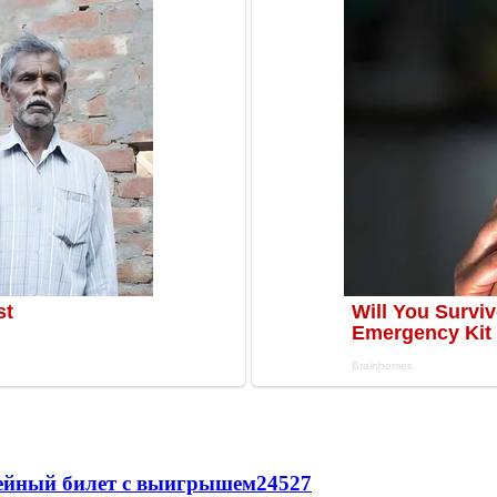
рейный билет с выигрышем
24527