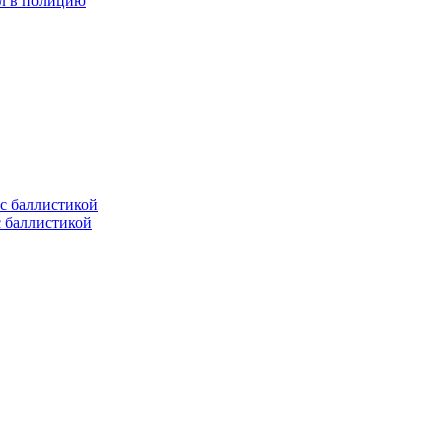
ел в полицию
с баллистикой