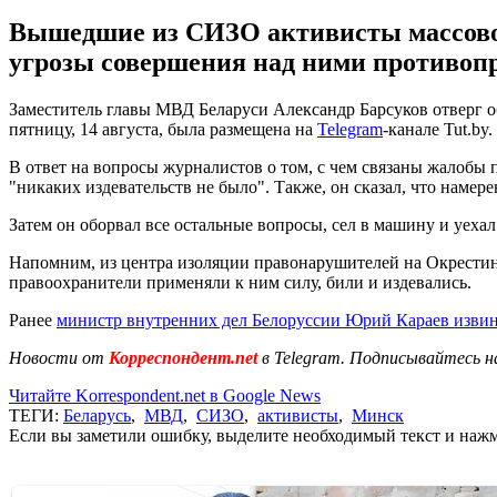
Вышедшие из СИЗО активисты массово ж
угрозы совершения над ними противоп
Заместитель главы МВД Беларуси Александр Барсуков отверг о
пятницу, 14 августа, была размещена на
Telegram
-канале Tut.by.
В ответ на вопросы журналистов о том, с чем связаны жалобы
"никаких издевательств не было". Также, он сказал, что намер
Затем он оборвал все остальные вопросы, сел в машину и уехал
Напомним, из центра изоляции правонарушителей на Окрестин
правоохранители применяли к ним силу, били и издевались.
Ранее
министр внутренних дел Белоруссии Юрий Караев изви
Новости от
Корреспондент.net
в Telegram. Подписывайтесь н
Читайте Korrespondent.net в Google News
ТЕГИ:
Беларусь
,
МВД
,
СИЗО
,
активисты
,
Минск
Если вы заметили ошибку, выделите необходимый текст и нажми