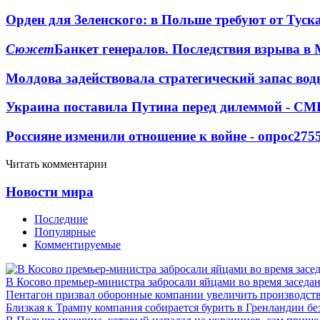
Орден для Зеленского: в Польше требуют от Туск
Сюжет
Банкет генералов. Последствия взрыва в 
Молдова задействовала стратегический запас вод
Украина поставила Путина перед дилеммой - СМ
Россияне изменили отношение к войне - опрос
275
Читать комментарии
Новости мира
Последние
Популярные
Комментируемые
В Косово премьер-министра забросали яйцами во время заседа
Пентагон призвал оборонные компании увеличить производст
Близкая к Трампу компания собирается бурить в Гренландии бе