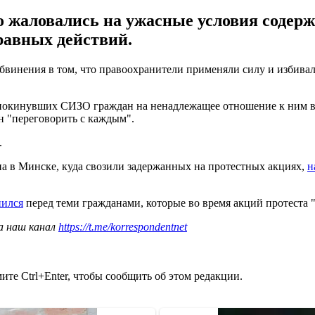
аловались на ужасные условия содержа
равных действий.
бвинения в том, что правоохранители применяли силу и избива
 покинувших СИЗО граждан на ненадлежащее отношение к ним в п
ен "переговорить с каждым".
.
а в Минске, куда свозили задержанных на протестных акциях,
н
нился
перед теми гражданами, которые во время акций протеста "
а наш канал
https://t.me/korrespondentnet
те Ctrl+Enter, чтобы сообщить об этом редакции.