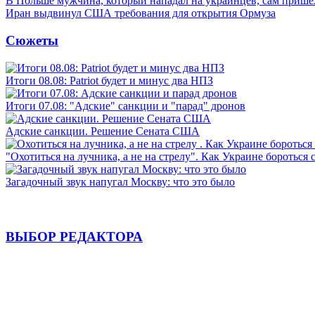
В Польше мужчина, который нападал на украинцев, сам приш
Иран выдвинул США требования для открытия Ормуза
Сюжеты
Итоги 08.08: Patriot будет и минус два НПЗ
Итоги 07.08: "Адские" санкции и "парад" дронов
Адские санкции. Решение Сената США
"Охотиться на лучника, а не на стрелу". Как Украине бороться 
Загадочный звук напугал Москву: что это было
ВЫБОР РЕДАКТОРА