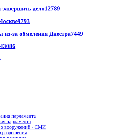
а завершить дело
12789
Москве
9793
ы из-за обмеления Днестра
7449
И
3086
5
ния парламента
во вооружений - СМИ
з разрешения