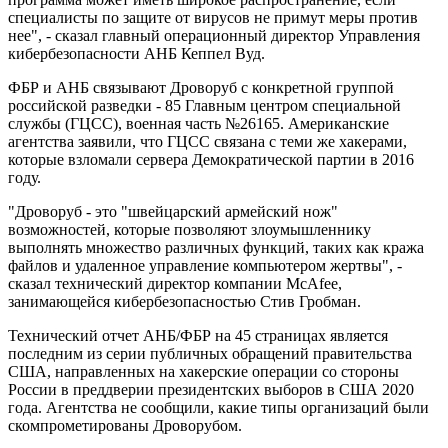
специалисты по защите от вирусов не примут меры против
нее", - сказал главный операционный директор Управления
кибербезопасности АНБ Кеппел Вуд.
ФБР и АНБ связывают Дроворуб с конкретной группой
российской разведки - 85 Главным центром специальной
службы (ГЦСС), военная часть №26165. Американские
агентства заявили, что ГЦСС связана с теми же хакерами,
которые взломали сервера Демократической партии в 2016
году.
"Дроворуб - это "швейцарский армейский нож"
возможностей, которые позволяют злоумышленнику
выполнять множество различных функций, таких как кража
файлов и удаленное управление компьютером жертвы", -
сказал технический директор компании McAfee,
занимающейся кибербезопасностью Стив Гробман.
Технический отчет АНБ/ФБР на 45 страницах является
последним из серии публичных обращений правительства
США, направленных на хакерские операции со стороны
России в преддверии президентских выборов в США 2020
года. Агентства не сообщили, какие типы организаций были
скомпрометированы Дроворубом.