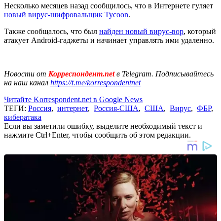
Несколько месяцев назад сообщилось, что в Интернете гуляет
новый вирус-шифровальщик Tycoon
.
Также сообщалось, что был
найден новый вирус-вор
, который
атакует Android-гаджеты и начинает управлять ими удаленно.
Новости от
Корреспондент.net
в Telegram. Подписывайтесь
на наш канал
https://t.me/korrespondentnet
Читайте Korrespondent.net в Google News
ТЕГИ:
Россия
,
интернет
,
Россия-США
,
США
,
Вирус
,
ФБР
,
кибератака
Если вы заметили ошибку, выделите необходимый текст и
нажмите Ctrl+Enter, чтобы сообщить об этом редакции.